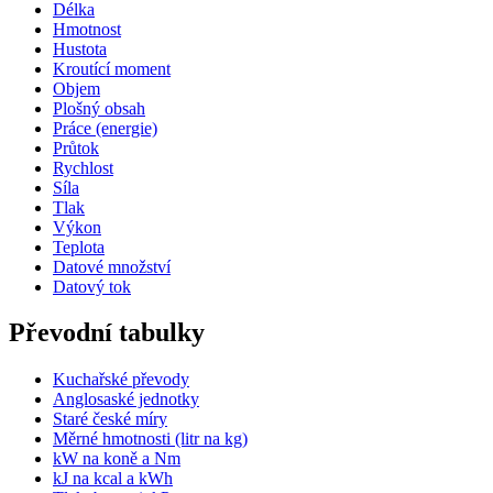
Délka
Hmotnost
Hustota
Kroutící moment
Objem
Plošný obsah
Práce (energie)
Průtok
Rychlost
Síla
Tlak
Výkon
Teplota
Datové množství
Datový tok
Převodní tabulky
Kuchařské převody
Anglosaské jednotky
Staré české míry
Měrné hmotnosti (litr na kg)
kW na koně a Nm
kJ na kcal a kWh