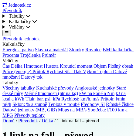
Jednotek.cz
Převodník
Tabulky
Kalkulačky
Veličiny
Převodník jednotek
Kalkulačky
Energie a palivo
Stavba a materiál
Zlomky
Rovnice
BMI kalkulačka
Procenta
Trojčlenka
Průměr
Veličiny
Čas
Délka
Hmotnost
Hustota
Kroutící moment
Objem
Plošný obsah
Práce (energie)
Průtok
Rychlost
Síla
Tlak
Výkon
Teplota
Datové
množství
Datový tok
Tabulky
Všechny tabulky
Kuchařské převody
Anglosaské jednotky
Staré
české míry
Měrné hmotnosti (litr na kg)
kW na koně a Nm
kJ na
kcal a kWh
Tlak: bar, psi, kPa
Rychlost: km/h, m/s
Průtok: l/min,
m³/h
Sklon: % a stupně
Teplota v troubě
Předpony SI
Římské číslice
Datové jednotky (MB, GiB)
Mbps na MB/s
Spotřeba: l/100 km a
MPG
Převody teploty
Domů
/
Převodník
/
Délka
/
1 link na fall – převod
1 link na fall – převod