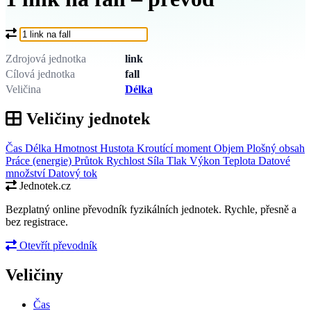
Co chcete převést?
Zdrojová jednotka
link
Cílová jednotka
fall
Veličina
Délka
Veličiny jednotek
Čas
Délka
Hmotnost
Hustota
Kroutící moment
Objem
Plošný obsah
Práce (energie)
Průtok
Rychlost
Síla
Tlak
Výkon
Teplota
Datové
množství
Datový tok
Jednotek.cz
Bezplatný online převodník fyzikálních jednotek. Rychle, přesně a
bez registrace.
Otevřít převodník
Veličiny
Čas