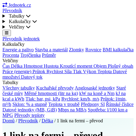
Jednotek.cz
Převodník
Tabulky
Kalkulačky
Veličiny
Převodník jednotek
Kalkulačky
Energie a palivo
Stavba a materiál
Zlomky
Rovnice
BMI kalkulačka
Procenta
Trojčlenka
Průměr
Veličiny
Čas
Délka
Hmotnost
Hustota
Kroutící moment
Objem
Plošný obsah
Práce (energie)
Průtok
Rychlost
Síla
Tlak
Výkon
Teplota
Datové
množství
Datový tok
Tabulky
Všechny tabulky
Kuchařské převody
Anglosaské jednotky
Staré
české míry
Měrné hmotnosti (litr na kg)
kW na koně a Nm
kJ na
kcal a kWh
Tlak: bar, psi, kPa
Rychlost: km/h, m/s
Průtok: l/min,
m³/h
Sklon: % a stupně
Teplota v troubě
Předpony SI
Římské číslice
Datové jednotky (MB, GiB)
Mbps na MB/s
Spotřeba: l/100 km a
MPG
Převody teploty
Domů
/
Převodník
/
Délka
/
1 link na fermi – převod
1 link na fermi – převod