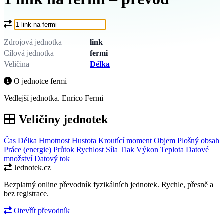
Co chcete převést?
Zdrojová jednotka
link
Cílová jednotka
fermi
Veličina
Délka
O jednotce fermi
Vedlejší jednotka. Enrico Fermi
Veličiny jednotek
Čas
Délka
Hmotnost
Hustota
Kroutící moment
Objem
Plošný obsah
Práce (energie)
Průtok
Rychlost
Síla
Tlak
Výkon
Teplota
Datové
množství
Datový tok
Jednotek.cz
Bezplatný online převodník fyzikálních jednotek. Rychle, přesně a
bez registrace.
Otevřít převodník