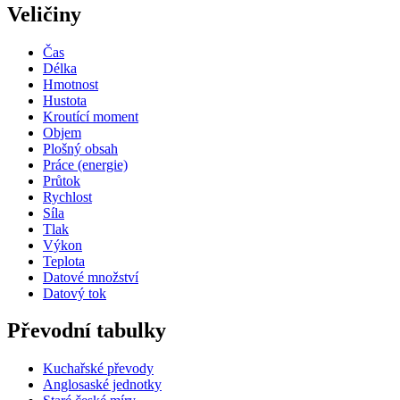
Veličiny
Čas
Délka
Hmotnost
Hustota
Kroutící moment
Objem
Plošný obsah
Práce (energie)
Průtok
Rychlost
Síla
Tlak
Výkon
Teplota
Datové množství
Datový tok
Převodní tabulky
Kuchařské převody
Anglosaské jednotky