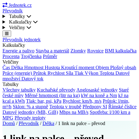
Jednotek.cz
Převodník
Tabulky
Kalkulačky
Veličiny
Převodník jednotek
Kalkulačky
Energie a palivo
Stavba a materiál
Zlomky
Rovnice
BMI kalkulačka
Procenta
Trojčlenka
Průměr
Veličiny
Čas
Délka
Hmotnost
Hustota
Kroutící moment
Objem
Plošný obsah
Práce (energie)
Průtok
Rychlost
Síla
Tlak
Výkon
Teplota
Datové
množství
Datový tok
Tabulky
Všechny tabulky
Kuchařské převody
Anglosaské jednotky
Staré
české míry
Měrné hmotnosti (litr na kg)
kW na koně a Nm
kJ na
kcal a kWh
Tlak: bar, psi, kPa
Rychlost: km/h, m/s
Průtok: l/min,
m³/h
Sklon: % a stupně
Teplota v troubě
Předpony SI
Římské číslice
Datové jednotky (MB, GiB)
Mbps na MB/s
Spotřeba: l/100 km a
MPG
Převody teploty
Domů
/
Převodník
/
Délka
/
1 link na palce – převod
1 link na palce – převod