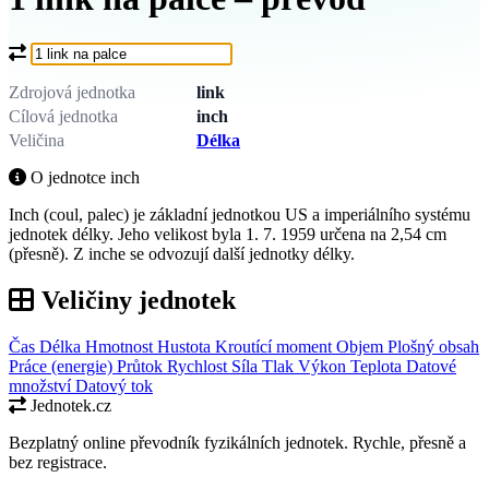
Co chcete převést?
Zdrojová jednotka
link
Cílová jednotka
inch
Veličina
Délka
O jednotce inch
Inch (coul, palec) je základní jednotkou US a imperiálního systému
jednotek délky. Jeho velikost byla 1. 7. 1959 určena na 2,54 cm
(přesně). Z inche se odvozují další jednotky délky.
Veličiny jednotek
Čas
Délka
Hmotnost
Hustota
Kroutící moment
Objem
Plošný obsah
Práce (energie)
Průtok
Rychlost
Síla
Tlak
Výkon
Teplota
Datové
množství
Datový tok
Jednotek.cz
Bezplatný online převodník fyzikálních jednotek. Rychle, přesně a
bez registrace.