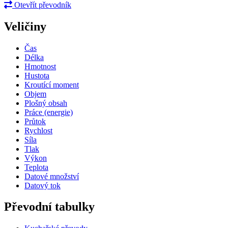
Otevřít převodník
Veličiny
Čas
Délka
Hmotnost
Hustota
Kroutící moment
Objem
Plošný obsah
Práce (energie)
Průtok
Rychlost
Síla
Tlak
Výkon
Teplota
Datové množství
Datový tok
Převodní tabulky