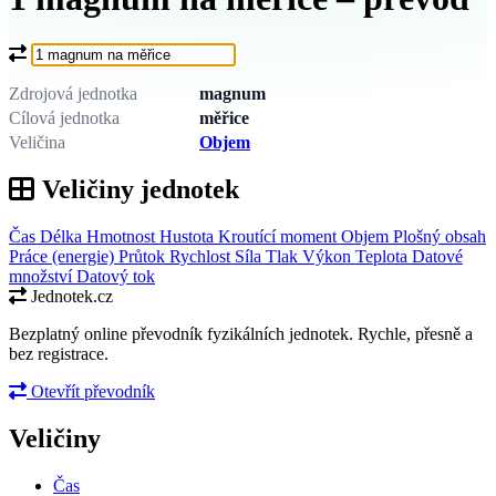
Co chcete převést?
Zdrojová jednotka
magnum
Cílová jednotka
měřice
Veličina
Objem
Veličiny jednotek
Čas
Délka
Hmotnost
Hustota
Kroutící moment
Objem
Plošný obsah
Práce (energie)
Průtok
Rychlost
Síla
Tlak
Výkon
Teplota
Datové
množství
Datový tok
Jednotek.cz
Bezplatný online převodník fyzikálních jednotek. Rychle, přesně a
bez registrace.
Otevřít převodník
Veličiny
Čas