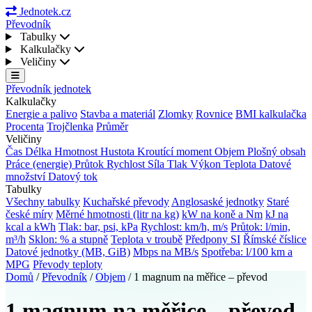
Jednotek.cz
Převodník
Tabulky
Kalkulačky
Veličiny
Převodník jednotek
Kalkulačky
Energie a palivo
Stavba a materiál
Zlomky
Rovnice
BMI kalkulačka
Procenta
Trojčlenka
Průměr
Veličiny
Čas
Délka
Hmotnost
Hustota
Kroutící moment
Objem
Plošný obsah
Práce (energie)
Průtok
Rychlost
Síla
Tlak
Výkon
Teplota
Datové
množství
Datový tok
Tabulky
Všechny tabulky
Kuchařské převody
Anglosaské jednotky
Staré
české míry
Měrné hmotnosti (litr na kg)
kW na koně a Nm
kJ na
kcal a kWh
Tlak: bar, psi, kPa
Rychlost: km/h, m/s
Průtok: l/min,
m³/h
Sklon: % a stupně
Teplota v troubě
Předpony SI
Římské číslice
Datové jednotky (MB, GiB)
Mbps na MB/s
Spotřeba: l/100 km a
MPG
Převody teploty
Domů
/
Převodník
/
Objem
/
1 magnum na měřice – převod
1 magnum na měřice – převod