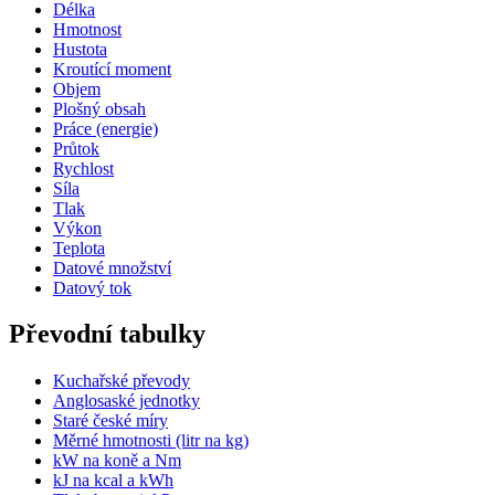
Délka
Hmotnost
Hustota
Kroutící moment
Objem
Plošný obsah
Práce (energie)
Průtok
Rychlost
Síla
Tlak
Výkon
Teplota
Datové množství
Datový tok
Převodní tabulky
Kuchařské převody
Anglosaské jednotky
Staré české míry
Měrné hmotnosti (litr na kg)
kW na koně a Nm
kJ na kcal a kWh