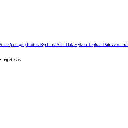
Práce (energie)
Průtok
Rychlost
Síla
Tlak
Výkon
Teplota
Datové množs
 registrace.