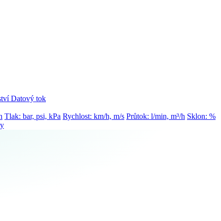
tví
Datový tok
h
Tlak: bar, psi, kPa
Rychlost: km/h, m/s
Průtok: l/min, m³/h
Sklon: %
ty