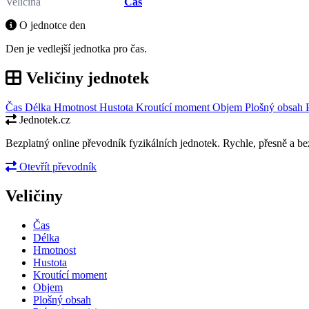
Veličina
Čas
O jednotce den
Den je vedlejší jednotka pro čas.
Veličiny jednotek
Čas
Délka
Hmotnost
Hustota
Kroutící moment
Objem
Plošný obsah
Jednotek.cz
Bezplatný online převodník fyzikálních jednotek. Rychle, přesně a bez
Otevřít převodník
Veličiny
Čas
Délka
Hmotnost
Hustota
Kroutící moment
Objem
Plošný obsah