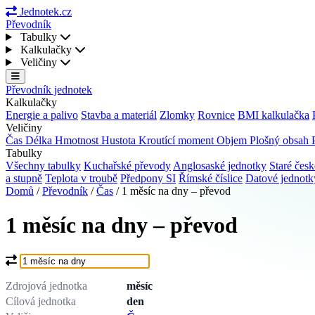
Jednotek.cz
Převodník
Tabulky
Kalkulačky
Veličiny
Převodník jednotek
Kalkulačky
Energie a palivo
Stavba a materiál
Zlomky
Rovnice
BMI kalkulačka
Veličiny
Čas
Délka
Hmotnost
Hustota
Kroutící moment
Objem
Plošný obsah
Tabulky
Všechny tabulky
Kuchařské převody
Anglosaské jednotky
Staré česk
a stupně
Teplota v troubě
Předpony SI
Římské číslice
Datové jednot
Domů
/
Převodník
/
Čas
/
1 měsíc na dny – převod
1 měsíc na dny – převod
Co chcete převést?
Zdrojová jednotka
měsíc
Cílová jednotka
den