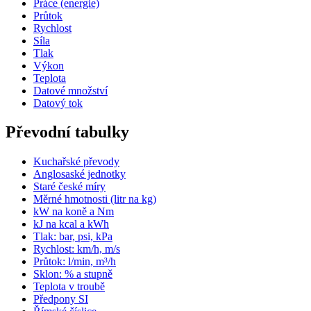
Práce (energie)
Průtok
Rychlost
Síla
Tlak
Výkon
Teplota
Datové množství
Datový tok
Převodní tabulky
Kuchařské převody
Anglosaské jednotky
Staré české míry
Měrné hmotnosti (litr na kg)
kW na koně a Nm
kJ na kcal a kWh
Tlak: bar, psi, kPa
Rychlost: km/h, m/s
Průtok: l/min, m³/h
Sklon: % a stupně
Teplota v troubě
Předpony SI