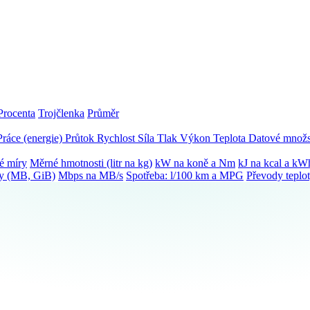
Procenta
Trojčlenka
Průměr
Práce (energie)
Průtok
Rychlost
Síla
Tlak
Výkon
Teplota
Datové množs
é míry
Měrné hmotnosti (litr na kg)
kW na koně a Nm
kJ na kcal a kW
ky (MB, GiB)
Mbps na MB/s
Spotřeba: l/100 km a MPG
Převody teplo