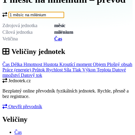
Co chcete převést?
Zdrojová jednotka
měsíc
Cílová jednotka
milénium
Veličina
Čas
Veličiny jednotek
Čas
Délka
Hmotnost
Hustota
Kroutící moment
Objem
Plošný obsah
Práce (energie)
Průtok
Rychlost
Síla
Tlak
Výkon
Teplota
Datové
množství
Datový tok
Jednotek.cz
Bezplatný online převodník fyzikálních jednotek. Rychle, přesně a
bez registrace.
Otevřít převodník
Veličiny
Čas