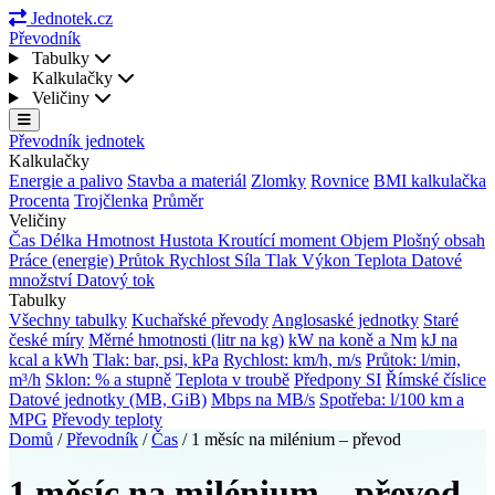
Jednotek.cz
Převodník
Tabulky
Kalkulačky
Veličiny
Převodník jednotek
Kalkulačky
Energie a palivo
Stavba a materiál
Zlomky
Rovnice
BMI kalkulačka
Procenta
Trojčlenka
Průměr
Veličiny
Čas
Délka
Hmotnost
Hustota
Kroutící moment
Objem
Plošný obsah
Práce (energie)
Průtok
Rychlost
Síla
Tlak
Výkon
Teplota
Datové
množství
Datový tok
Tabulky
Všechny tabulky
Kuchařské převody
Anglosaské jednotky
Staré
české míry
Měrné hmotnosti (litr na kg)
kW na koně a Nm
kJ na
kcal a kWh
Tlak: bar, psi, kPa
Rychlost: km/h, m/s
Průtok: l/min,
m³/h
Sklon: % a stupně
Teplota v troubě
Předpony SI
Římské číslice
Datové jednotky (MB, GiB)
Mbps na MB/s
Spotřeba: l/100 km a
MPG
Převody teploty
Domů
/
Převodník
/
Čas
/
1 měsíc na milénium – převod
1 měsíc na milénium – převod