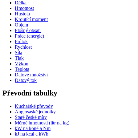
Délka
Hmotnost
Hustota
Kroutící moment
Objem
Plošný obsah
Práce (energie)
Průtok
Rychlost
Síla
Tlak
Výkon
Teplota
Datové množství
Datový tok
Převodní tabulky
Kuchařské převody
Anglosaské jednotky
Staré české míry
Měrné hmotnosti (litr na kg)
kW na koně a Nm
kJ na kcal a kWh