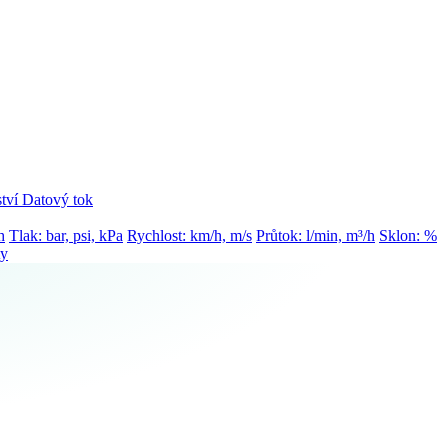
tví
Datový tok
h
Tlak: bar, psi, kPa
Rychlost: km/h, m/s
Průtok: l/min, m³/h
Sklon: %
ty