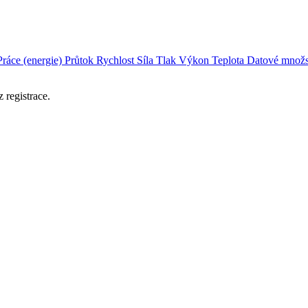
Práce (energie)
Průtok
Rychlost
Síla
Tlak
Výkon
Teplota
Datové množs
 registrace.