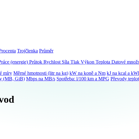
Procenta
Trojčlenka
Průměr
Práce (energie)
Průtok
Rychlost
Síla
Tlak
Výkon
Teplota
Datové množs
é míry
Měrné hmotnosti (litr na kg)
kW na koně a Nm
kJ na kcal a kW
ky (MB, GiB)
Mbps na MB/s
Spotřeba: l/100 km a MPG
Převody teplo
evod