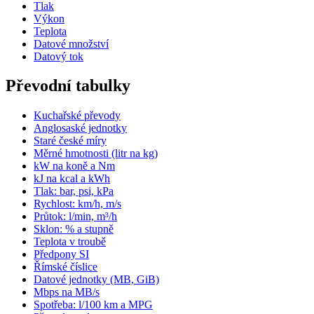
Tlak
Výkon
Teplota
Datové množství
Datový tok
Převodní tabulky
Kuchařské převody
Anglosaské jednotky
Staré české míry
Měrné hmotnosti (litr na kg)
kW na koně a Nm
kJ na kcal a kWh
Tlak: bar, psi, kPa
Rychlost: km/h, m/s
Průtok: l/min, m³/h
Sklon: % a stupně
Teplota v troubě
Předpony SI
Římské číslice
Datové jednotky (MB, GiB)
Mbps na MB/s
Spotřeba: l/100 km a MPG