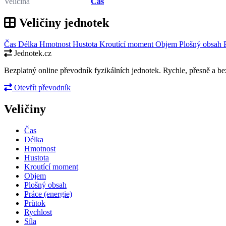
Veličina
Čas
Veličiny jednotek
Čas
Délka
Hmotnost
Hustota
Kroutící moment
Objem
Plošný obsah
Jednotek.cz
Bezplatný online převodník fyzikálních jednotek. Rychle, přesně a bez
Otevřít převodník
Veličiny
Čas
Délka
Hmotnost
Hustota
Kroutící moment
Objem
Plošný obsah
Práce (energie)
Průtok
Rychlost
Síla