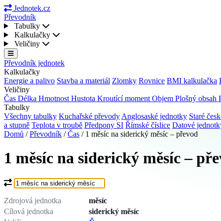
Jednotek.cz
Převodník
Tabulky
Kalkulačky
Veličiny
Převodník jednotek
Kalkulačky
Energie a palivo
Stavba a materiál
Zlomky
Rovnice
BMI kalkulačka
Veličiny
Čas
Délka
Hmotnost
Hustota
Kroutící moment
Objem
Plošný obsah
Tabulky
Všechny tabulky
Kuchařské převody
Anglosaské jednotky
Staré česk
a stupně
Teplota v troubě
Předpony SI
Římské číslice
Datové jednot
Domů
/
Převodník
/
Čas
/
1 měsíc na siderický měsíc – převod
1 měsíc na siderický měsíc – př
Co chcete převést?
Zdrojová jednotka
měsíc
Cílová jednotka
siderický měsíc