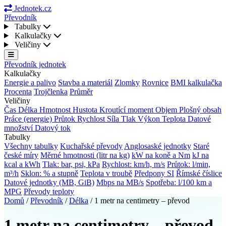
Jednotek.cz
Převodník
Tabulky
Kalkulačky
Veličiny
Převodník jednotek
Kalkulačky
Energie a palivo
Stavba a materiál
Zlomky
Rovnice
BMI kalkulačka
Procenta
Trojčlenka
Průměr
Veličiny
Čas
Délka
Hmotnost
Hustota
Kroutící moment
Objem
Plošný obsah
Práce (energie)
Průtok
Rychlost
Síla
Tlak
Výkon
Teplota
Datové
množství
Datový tok
Tabulky
Všechny tabulky
Kuchařské převody
Anglosaské jednotky
Staré
české míry
Měrné hmotnosti (litr na kg)
kW na koně a Nm
kJ na
kcal a kWh
Tlak: bar, psi, kPa
Rychlost: km/h, m/s
Průtok: l/min,
m³/h
Sklon: % a stupně
Teplota v troubě
Předpony SI
Římské číslice
Datové jednotky (MB, GiB)
Mbps na MB/s
Spotřeba: l/100 km a
MPG
Převody teploty
Domů
/
Převodník
/
Délka
/
1 metr na centimetry – převod
1 metr na centimetry – převod