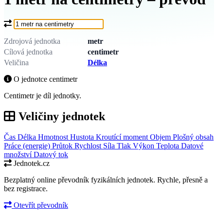
Co chcete převést?
Zdrojová jednotka
metr
Cílová jednotka
centimetr
Veličina
Délka
O jednotce centimetr
Centimetr je díl jednotky.
Veličiny jednotek
Čas
Délka
Hmotnost
Hustota
Kroutící moment
Objem
Plošný obsah
Práce (energie)
Průtok
Rychlost
Síla
Tlak
Výkon
Teplota
Datové
množství
Datový tok
Jednotek.cz
Bezplatný online převodník fyzikálních jednotek. Rychle, přesně a
bez registrace.
Otevřít převodník