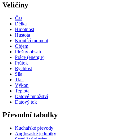
Veličiny
Čas
Délka
Hmotnost
Hustota
Kroutící moment
Objem
Plošný obsah
Práce (energie)
Průtok
Rychlost
Síla
Tlak
Výkon
Teplota
Datové množství
Datový tok
Převodní tabulky
Kuchařské převody
Anglosaské jednotky