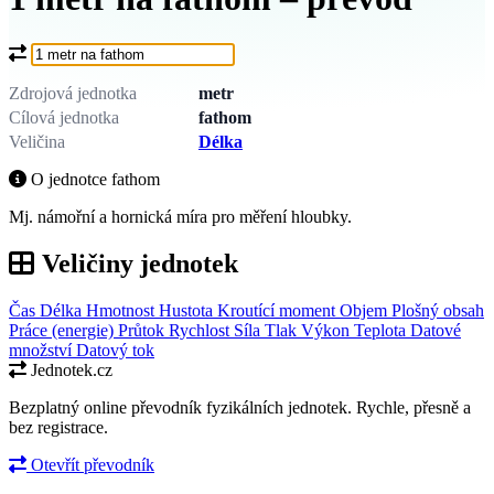
Co chcete převést?
Zdrojová jednotka
metr
Cílová jednotka
fathom
Veličina
Délka
O jednotce fathom
Mj. námořní a hornická míra pro měření hloubky.
Veličiny jednotek
Čas
Délka
Hmotnost
Hustota
Kroutící moment
Objem
Plošný obsah
Práce (energie)
Průtok
Rychlost
Síla
Tlak
Výkon
Teplota
Datové
množství
Datový tok
Jednotek.cz
Bezplatný online převodník fyzikálních jednotek. Rychle, přesně a
bez registrace.
Otevřít převodník