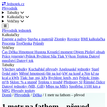
Jednotek.cz
Převodník
Tabulky
Kalkulačky
Veličiny
Převodník jednotek
Kalkulačky
Energie a palivo
Stavba a materiál
Zlomky
Rovnice
BMI kalkulačka
Procenta
Trojčlenka
Průměr
Veličiny
Čas
Délka
Hmotnost
Hustota
Kroutící moment
Objem
Plošný obsah
Práce (energie)
Průtok
Rychlost
Síla
Tlak
Výkon
Teplota
Datové
množství
Datový tok
Tabulky
Všechny tabulky
Kuchařské převody
Anglosaské jednotky
Staré
české míry
Měrné hmotnosti (litr na kg)
kW na koně a Nm
kJ na
kcal a kWh
Tlak: bar, psi, kPa
Rychlost: km/h, m/s
Průtok: l/min,
m³/h
Sklon: % a stupně
Teplota v troubě
Předpony SI
Římské číslice
Datové jednotky (MB, GiB)
Mbps na MB/s
Spotřeba: l/100 km a
MPG
Převody teploty
Domů
/
Převodník
/
Délka
/
1 metr na fathom – převod
1 metr na fathom – převod