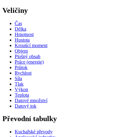
Veličiny
Čas
Délka
Hmotnost
Hustota
Kroutící moment
Objem
Plošný obsah
Práce (energie)
Průtok
Rychlost
Síla
Tlak
Výkon
Teplota
Datové množství
Datový tok
Převodní tabulky
Kuchařské převody