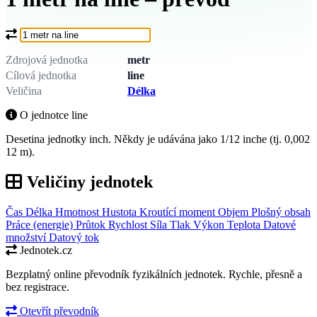
Co chcete převést?
Zdrojová jednotka
metr
Cílová jednotka
line
Veličina
Délka
O jednotce line
Desetina jednotky inch. Někdy je udávána jako 1/12 inche (tj. 0,002
12 m).
Veličiny jednotek
Čas
Délka
Hmotnost
Hustota
Kroutící moment
Objem
Plošný obsah
Práce (energie)
Průtok
Rychlost
Síla
Tlak
Výkon
Teplota
Datové
množství
Datový tok
Jednotek.cz
Bezplatný online převodník fyzikálních jednotek. Rychle, přesně a
bez registrace.
Otevřít převodník