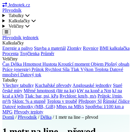
Jednotek.cz
Převodník
Tabulky
Kalkulačky
Veličiny
Převodník jednotek
Kalkulačky
Energie a palivo
Stavba a materiál
Zlomky
Rovnice
BMI kalkulačka
Procenta
Trojčlenka
Průměr
Veličiny
Čas
Délka
Hmotnost
Hustota
Kroutící moment
Objem
Plošný obsah
Práce (energie)
Průtok
Rychlost
Síla
Tlak
Výkon
Teplota
Datové
množství
Datový tok
Tabulky
Všechny tabulky
Kuchařské převody
Anglosaské jednotky
Staré
české míry
Měrné hmotnosti (litr na kg)
kW na koně a Nm
kJ na
kcal a kWh
Tlak: bar, psi, kPa
Rychlost: km/h, m/s
Průtok: l/min,
m³/h
Sklon: % a stupně
Teplota v troubě
Předpony SI
Římské číslice
Datové jednotky (MB, GiB)
Mbps na MB/s
Spotřeba: l/100 km a
MPG
Převody teploty
Domů
/
Převodník
/
Délka
/
1 metr na line – převod
1 metr na line – převod