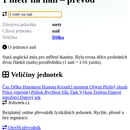
Co chcete převést?
Zdrojová jednotka
metr
Cílová jednotka
nail
Veličina
Délka
O jednotce nail
Stará anglická míra pro měření tkaniny. Byla rovna délce posledních
dvou článků (nails) prostředníku (1 nail = 1/16 yardu).
Veličiny jednotek
Čas
Délka
Hmotnost
Hustota
Kroutící moment
Objem
Plošný obsah
Práce (energie)
Průtok
Rychlost
Síla
Tlak
Výkon
Teplota
Datové
množství
Datový tok
Jednotek.cz
Bezplatný online převodník fyzikálních jednotek. Rychle, přesně a
bez registrace.
Otevřít převodník