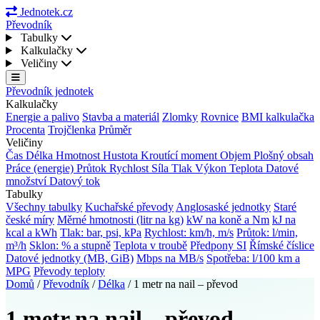
Jednotek.cz
Převodník
Tabulky
Kalkulačky
Veličiny
Převodník jednotek
Kalkulačky
Energie a palivo
Stavba a materiál
Zlomky
Rovnice
BMI kalkulačka
Procenta
Trojčlenka
Průměr
Veličiny
Čas
Délka
Hmotnost
Hustota
Kroutící moment
Objem
Plošný obsah
Práce (energie)
Průtok
Rychlost
Síla
Tlak
Výkon
Teplota
Datové
množství
Datový tok
Tabulky
Všechny tabulky
Kuchařské převody
Anglosaské jednotky
Staré
české míry
Měrné hmotnosti (litr na kg)
kW na koně a Nm
kJ na
kcal a kWh
Tlak: bar, psi, kPa
Rychlost: km/h, m/s
Průtok: l/min,
m³/h
Sklon: % a stupně
Teplota v troubě
Předpony SI
Římské číslice
Datové jednotky (MB, GiB)
Mbps na MB/s
Spotřeba: l/100 km a
MPG
Převody teploty
Domů
/
Převodník
/
Délka
/
1 metr na nail – převod
1 metr na nail – převod