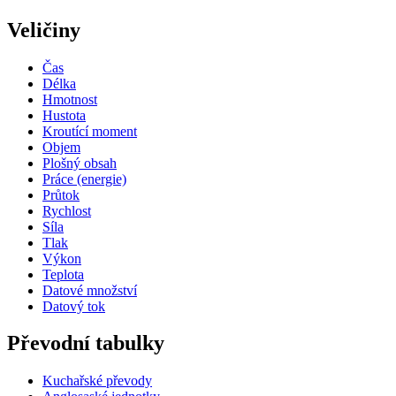
Veličiny
Čas
Délka
Hmotnost
Hustota
Kroutící moment
Objem
Plošný obsah
Práce (energie)
Průtok
Rychlost
Síla
Tlak
Výkon
Teplota
Datové množství
Datový tok
Převodní tabulky
Kuchařské převody