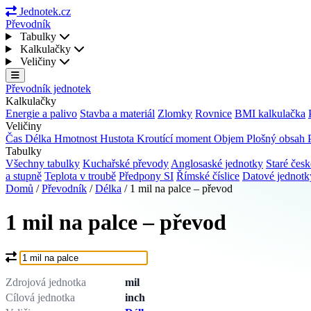
Jednotek.cz
Převodník
Tabulky
Kalkulačky
Veličiny
Převodník jednotek
Kalkulačky
Energie a palivo
Stavba a materiál
Zlomky
Rovnice
BMI kalkulačka
Veličiny
Čas
Délka
Hmotnost
Hustota
Kroutící moment
Objem
Plošný obsah
Tabulky
Všechny tabulky
Kuchařské převody
Anglosaské jednotky
Staré česk
a stupně
Teplota v troubě
Předpony SI
Římské číslice
Datové jednot
Domů
/
Převodník
/
Délka
/
1 mil na palce – převod
1 mil na palce – převod
Co chcete převést?
Zdrojová jednotka
mil
Cílová jednotka
inch