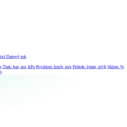
tví
Datový tok
h
Tlak: bar, psi, kPa
Rychlost: km/h, m/s
Průtok: l/min, m³/h
Sklon: %
ty