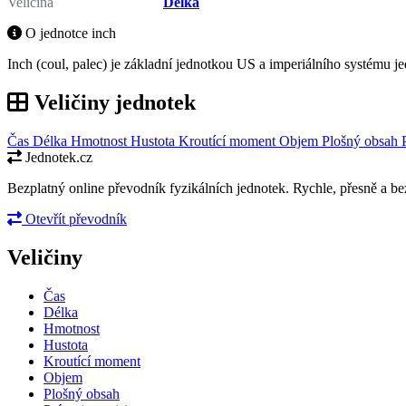
Veličina
Délka
O jednotce inch
Inch (coul, palec) je základní jednotkou US a imperiálního systému je
Veličiny jednotek
Čas
Délka
Hmotnost
Hustota
Kroutící moment
Objem
Plošný obsah
Jednotek.cz
Bezplatný online převodník fyzikálních jednotek. Rychle, přesně a bez
Otevřít převodník
Veličiny
Čas
Délka
Hmotnost
Hustota
Kroutící moment
Objem
Plošný obsah