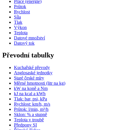
Práce (energie)
Průtok
Rychlost
Síla
Tlak
Výkon
Teplota
Datové množství
Datový tok
Převodní tabulky
Kuchařské převody
Anglosaské jednotky
Staré české míry
Měrné hmotnosti (litr na kg)
kW na koně a Nm
kJ na kcal a kWh
Tlak: bar, psi, kPa
Rychlost: km/h, m/s
Průtok: l/min, m³/h
Sklon: % a stupně
Teplota v troubě
Předpony SI