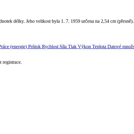
dnotek délky. Jeho velikost byla 1. 7. 1959 určena na 2,54 cm (přesně).
Práce (energie)
Průtok
Rychlost
Síla
Tlak
Výkon
Teplota
Datové množs
 registrace.