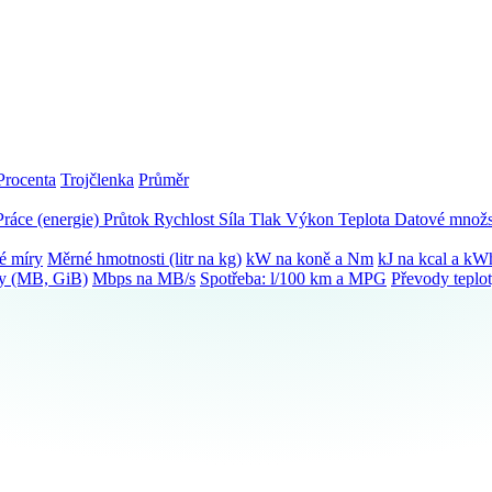
Procenta
Trojčlenka
Průměr
Práce (energie)
Průtok
Rychlost
Síla
Tlak
Výkon
Teplota
Datové množs
é míry
Měrné hmotnosti (litr na kg)
kW na koně a Nm
kJ na kcal a kW
ky (MB, GiB)
Mbps na MB/s
Spotřeba: l/100 km a MPG
Převody teplo