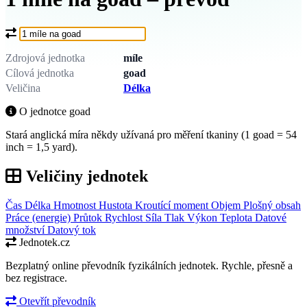
Co chcete převést?
Zdrojová jednotka
míle
Cílová jednotka
goad
Veličina
Délka
O jednotce goad
Stará anglická míra někdy užívaná pro měření tkaniny (1 goad = 54
inch = 1,5 yard).
Veličiny jednotek
Čas
Délka
Hmotnost
Hustota
Kroutící moment
Objem
Plošný obsah
Práce (energie)
Průtok
Rychlost
Síla
Tlak
Výkon
Teplota
Datové
množství
Datový tok
Jednotek.cz
Bezplatný online převodník fyzikálních jednotek. Rychle, přesně a
bez registrace.
Otevřít převodník