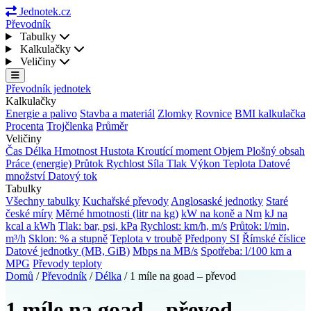
Jednotek.cz
Převodník
Tabulky
Kalkulačky
Veličiny
Převodník jednotek
Kalkulačky
Energie a palivo
Stavba a materiál
Zlomky
Rovnice
BMI kalkulačka
Procenta
Trojčlenka
Průměr
Veličiny
Čas
Délka
Hmotnost
Hustota
Kroutící moment
Objem
Plošný obsah
Práce (energie)
Průtok
Rychlost
Síla
Tlak
Výkon
Teplota
Datové
množství
Datový tok
Tabulky
Všechny tabulky
Kuchařské převody
Anglosaské jednotky
Staré
české míry
Měrné hmotnosti (litr na kg)
kW na koně a Nm
kJ na
kcal a kWh
Tlak: bar, psi, kPa
Rychlost: km/h, m/s
Průtok: l/min,
m³/h
Sklon: % a stupně
Teplota v troubě
Předpony SI
Římské číslice
Datové jednotky (MB, GiB)
Mbps na MB/s
Spotřeba: l/100 km a
MPG
Převody teploty
Domů
/
Převodník
/
Délka
/
1 míle na goad – převod
1 míle na goad – převod