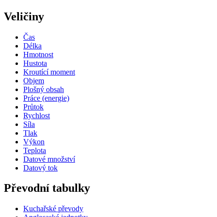
Veličiny
Čas
Délka
Hmotnost
Hustota
Kroutící moment
Objem
Plošný obsah
Práce (energie)
Průtok
Rychlost
Síla
Tlak
Výkon
Teplota
Datové množství
Datový tok
Převodní tabulky
Kuchařské převody