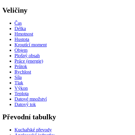
Veličiny
Čas
Délka
Hmotnost
Hustota
Kroutící moment
Objem
Plošný obsah
Práce (energie)
Průtok
Rychlost
Síla
Tlak
Výkon
Teplota
Datové množství
Datový tok
Převodní tabulky
Kuchařské převody