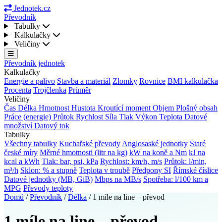
Jednotek.cz
Převodník
Tabulky
Kalkulačky
Veličiny
Převodník jednotek
Kalkulačky
Energie a palivo
Stavba a materiál
Zlomky
Rovnice
BMI kalkulačka
Procenta
Trojčlenka
Průměr
Veličiny
Čas
Délka
Hmotnost
Hustota
Kroutící moment
Objem
Plošný obsah
Práce (energie)
Průtok
Rychlost
Síla
Tlak
Výkon
Teplota
Datové
množství
Datový tok
Tabulky
Všechny tabulky
Kuchařské převody
Anglosaské jednotky
Staré
české míry
Měrné hmotnosti (litr na kg)
kW na koně a Nm
kJ na
kcal a kWh
Tlak: bar, psi, kPa
Rychlost: km/h, m/s
Průtok: l/min,
m³/h
Sklon: % a stupně
Teplota v troubě
Předpony SI
Římské číslice
Datové jednotky (MB, GiB)
Mbps na MB/s
Spotřeba: l/100 km a
MPG
Převody teploty
Domů
/
Převodník
/
Délka
/
1 míle na line – převod
1 míle na line – převod