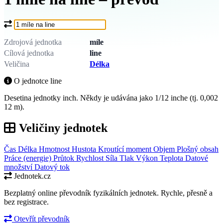
Co chcete převést?
Zdrojová jednotka
míle
Cílová jednotka
line
Veličina
Délka
O jednotce line
Desetina jednotky inch. Někdy je udávána jako 1/12 inche (tj. 0,002
12 m).
Veličiny jednotek
Čas
Délka
Hmotnost
Hustota
Kroutící moment
Objem
Plošný obsah
Práce (energie)
Průtok
Rychlost
Síla
Tlak
Výkon
Teplota
Datové
množství
Datový tok
Jednotek.cz
Bezplatný online převodník fyzikálních jednotek. Rychle, přesně a
bez registrace.
Otevřít převodník