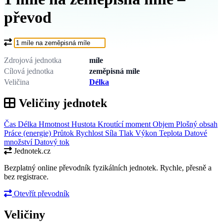
převod
Co chcete převést?
Zdrojová jednotka
míle
Cílová jednotka
zeměpisná míle
Veličina
Délka
Veličiny jednotek
Čas
Délka
Hmotnost
Hustota
Kroutící moment
Objem
Plošný obsah
Práce (energie)
Průtok
Rychlost
Síla
Tlak
Výkon
Teplota
Datové
množství
Datový tok
Jednotek.cz
Bezplatný online převodník fyzikálních jednotek. Rychle, přesně a
bez registrace.
Otevřít převodník
Veličiny