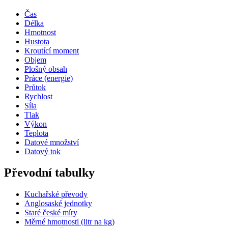
Čas
Délka
Hmotnost
Hustota
Kroutící moment
Objem
Plošný obsah
Práce (energie)
Průtok
Rychlost
Síla
Tlak
Výkon
Teplota
Datové množství
Datový tok
Převodní tabulky
Kuchařské převody
Anglosaské jednotky
Staré české míry
Měrné hmotnosti (litr na kg)