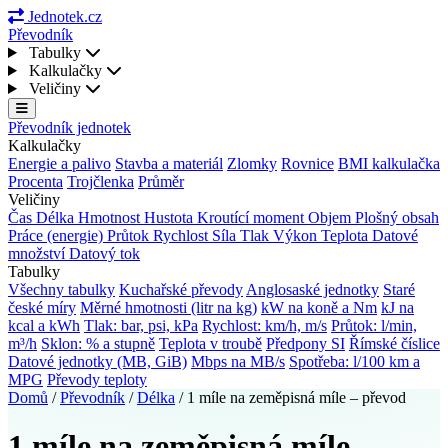
Jednotek.cz
Převodník
Tabulky
Kalkulačky
Veličiny
Převodník jednotek
Kalkulačky
Energie a palivo
Stavba a materiál
Zlomky
Rovnice
BMI kalkulačka
Procenta
Trojčlenka
Průměr
Veličiny
Čas
Délka
Hmotnost
Hustota
Kroutící moment
Objem
Plošný obsah
Práce (energie)
Průtok
Rychlost
Síla
Tlak
Výkon
Teplota
Datové
množství
Datový tok
Tabulky
Všechny tabulky
Kuchařské převody
Anglosaské jednotky
Staré
české míry
Měrné hmotnosti (litr na kg)
kW na koně a Nm
kJ na
kcal a kWh
Tlak: bar, psi, kPa
Rychlost: km/h, m/s
Průtok: l/min,
m³/h
Sklon: % a stupně
Teplota v troubě
Předpony SI
Římské číslice
Datové jednotky (MB, GiB)
Mbps na MB/s
Spotřeba: l/100 km a
MPG
Převody teploty
Domů
/
Převodník
/
Délka
/
1 míle na zeměpisná míle – převod
1 míle na zeměpisná míle –