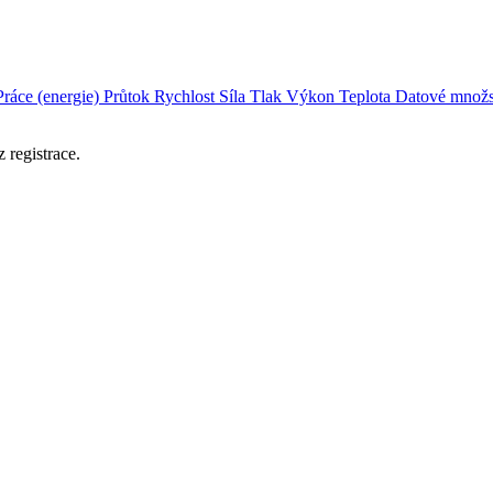
Práce (energie)
Průtok
Rychlost
Síla
Tlak
Výkon
Teplota
Datové množs
 registrace.