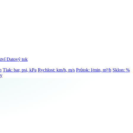
tví
Datový tok
h
Tlak: bar, psi, kPa
Rychlost: km/h, m/s
Průtok: l/min, m³/h
Sklon: %
ty