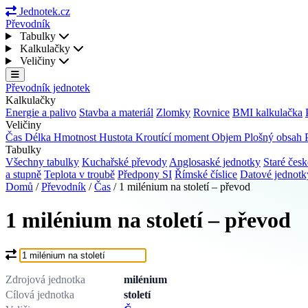
Jednotek.cz
Převodník
Tabulky
Kalkulačky
Veličiny
Převodník jednotek
Kalkulačky
Energie a palivo
Stavba a materiál
Zlomky
Rovnice
BMI kalkulačka
Veličiny
Čas
Délka
Hmotnost
Hustota
Kroutící moment
Objem
Plošný obsah
Tabulky
Všechny tabulky
Kuchařské převody
Anglosaské jednotky
Staré česk
a stupně
Teplota v troubě
Předpony SI
Římské číslice
Datové jednot
Domů
/
Převodník
/
Čas
/
1 milénium na století – převod
1 milénium na století – převod
Co chcete převést?
Zdrojová jednotka
milénium
Cílová jednotka
století