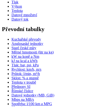
Tlak
Výkon
Teplota
Datové množství
Datový tok
Převodní tabulky
Kuchařské převody
Anglosaské jednotky
Staré české míry
Měrné hmotnosti (litr na kg)
kW na koně a Nm
kJ na kcal a kWh
Tlak: bar, psi, kPa
Rychlost: km/h, m/s
Průtok: l/min, m³/h
Sklon: % a stupně
Teplota v troubě
Předpony SI
Římské číslice
Datové jednotky (MB, GiB)
Mbps na MB/s
Spotřeba: l/100 km a MPG