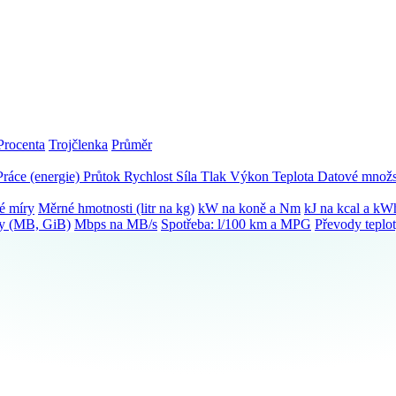
Procenta
Trojčlenka
Průměr
Práce (energie)
Průtok
Rychlost
Síla
Tlak
Výkon
Teplota
Datové množs
é míry
Měrné hmotnosti (litr na kg)
kW na koně a Nm
kJ na kcal a kW
ky (MB, GiB)
Mbps na MB/s
Spotřeba: l/100 km a MPG
Převody teplo