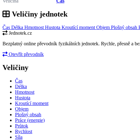
Veličina
Čas
Veličiny jednotek
Čas
Délka
Hmotnost
Hustota
Kroutící moment
Objem
Plošný obsah
Jednotek.cz
Bezplatný online převodník fyzikálních jednotek. Rychle, přesně a bez
Otevřít převodník
Veličiny
Čas
Délka
Hmotnost
Hustota
Kroutící moment
Objem
Plošný obsah
Práce (energie)
Průtok
Rychlost
Síla