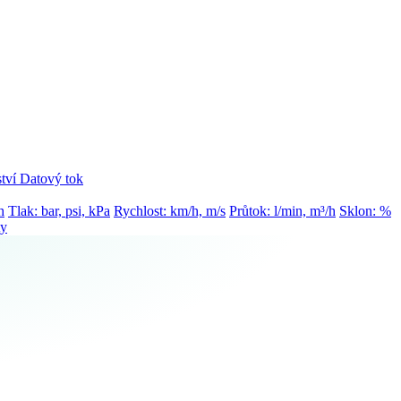
tví
Datový tok
h
Tlak: bar, psi, kPa
Rychlost: km/h, m/s
Průtok: l/min, m³/h
Sklon: %
ty