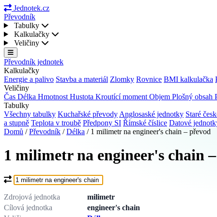
Jednotek.cz
Převodník
Tabulky
Kalkulačky
Veličiny
Převodník jednotek
Kalkulačky
Energie a palivo
Stavba a materiál
Zlomky
Rovnice
BMI kalkulačka
Veličiny
Čas
Délka
Hmotnost
Hustota
Kroutící moment
Objem
Plošný obsah
Tabulky
Všechny tabulky
Kuchařské převody
Anglosaské jednotky
Staré česk
a stupně
Teplota v troubě
Předpony SI
Římské číslice
Datové jednot
Domů
/
Převodník
/
Délka
/
1 milimetr na engineer's chain – převod
1 milimetr na engineer's chain 
Co chcete převést?
Zdrojová jednotka
milimetr
Cílová jednotka
engineer's chain