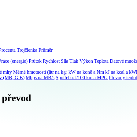
Procenta
Trojčlenka
Průměr
Práce (energie)
Průtok
Rychlost
Síla
Tlak
Výkon
Teplota
Datové množs
é míry
Měrné hmotnosti (litr na kg)
kW na koně a Nm
kJ na kcal a kW
ky (MB, GiB)
Mbps na MB/s
Spotřeba: l/100 km a MPG
Převody teplo
– převod