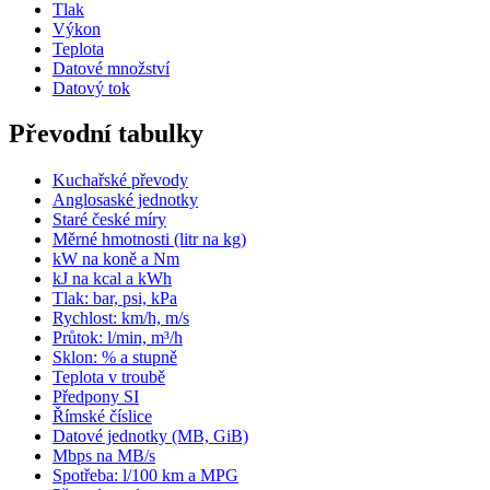
Tlak
Výkon
Teplota
Datové množství
Datový tok
Převodní tabulky
Kuchařské převody
Anglosaské jednotky
Staré české míry
Měrné hmotnosti (litr na kg)
kW na koně a Nm
kJ na kcal a kWh
Tlak: bar, psi, kPa
Rychlost: km/h, m/s
Průtok: l/min, m³/h
Sklon: % a stupně
Teplota v troubě
Předpony SI
Římské číslice
Datové jednotky (MB, GiB)
Mbps na MB/s
Spotřeba: l/100 km a MPG