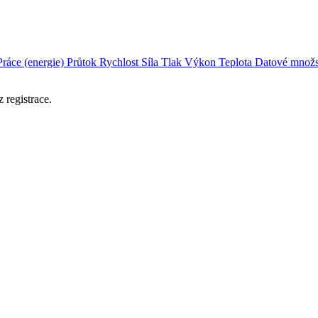
Práce (energie)
Průtok
Rychlost
Síla
Tlak
Výkon
Teplota
Datové množs
 registrace.