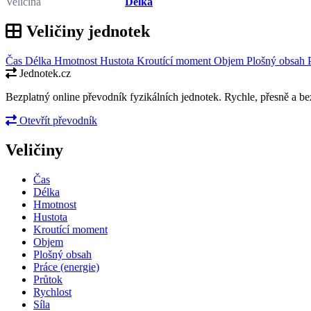
Veličina
Délka
Veličiny jednotek
Čas
Délka
Hmotnost
Hustota
Kroutící moment
Objem
Plošný obsah
Jednotek.cz
Bezplatný online převodník fyzikálních jednotek. Rychle, přesně a bez
Otevřít převodník
Veličiny
Čas
Délka
Hmotnost
Hustota
Kroutící moment
Objem
Plošný obsah
Práce (energie)
Průtok
Rychlost
Síla