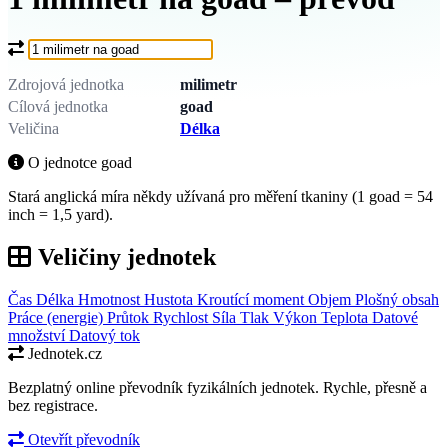
Co chcete převést?
Zdrojová jednotka
milimetr
Cílová jednotka
goad
Veličina
Délka
O jednotce goad
Stará anglická míra někdy užívaná pro měření tkaniny (1 goad = 54
inch = 1,5 yard).
Veličiny jednotek
Čas
Délka
Hmotnost
Hustota
Kroutící moment
Objem
Plošný obsah
Práce (energie)
Průtok
Rychlost
Síla
Tlak
Výkon
Teplota
Datové
množství
Datový tok
Jednotek.cz
Bezplatný online převodník fyzikálních jednotek. Rychle, přesně a
bez registrace.
Otevřít převodník