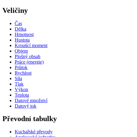
Veličiny
Čas
Délka
Hmotnost
Hustota
Kroutící moment
Objem
Plošný obsah
Práce (energie)
Průtok
Rychlost
Síla
Tlak
Výkon
Teplota
Datové množství
Datový tok
Převodní tabulky
Kuchařské převody