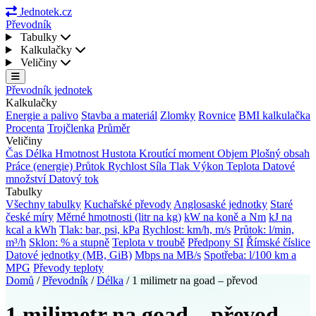
Jednotek.cz
Převodník
Tabulky
Kalkulačky
Veličiny
Převodník jednotek
Kalkulačky
Energie a palivo
Stavba a materiál
Zlomky
Rovnice
BMI kalkulačka
Procenta
Trojčlenka
Průměr
Veličiny
Čas
Délka
Hmotnost
Hustota
Kroutící moment
Objem
Plošný obsah
Práce (energie)
Průtok
Rychlost
Síla
Tlak
Výkon
Teplota
Datové
množství
Datový tok
Tabulky
Všechny tabulky
Kuchařské převody
Anglosaské jednotky
Staré
české míry
Měrné hmotnosti (litr na kg)
kW na koně a Nm
kJ na
kcal a kWh
Tlak: bar, psi, kPa
Rychlost: km/h, m/s
Průtok: l/min,
m³/h
Sklon: % a stupně
Teplota v troubě
Předpony SI
Římské číslice
Datové jednotky (MB, GiB)
Mbps na MB/s
Spotřeba: l/100 km a
MPG
Převody teploty
Domů
/
Převodník
/
Délka
/
1 milimetr na goad – převod
1 milimetr na goad – převod