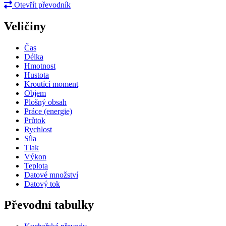
Otevřít převodník
Veličiny
Čas
Délka
Hmotnost
Hustota
Kroutící moment
Objem
Plošný obsah
Práce (energie)
Průtok
Rychlost
Síla
Tlak
Výkon
Teplota
Datové množství
Datový tok
Převodní tabulky