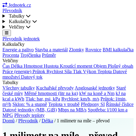
Jednotek.cz
Převodník
Tabulky
Kalkulačky
Veličiny
Převodník jednotek
Kalkulačky
Energie a palivo
Stavba a materiál
Zlomky
Rovnice
BMI kalkulačka
Procenta
Trojčlenka
Průměr
Veličiny
Čas
Délka
Hmotnost
Hustota
Kroutící moment
Objem
Plošný obsah
Práce (energie)
Průtok
Rychlost
Síla
Tlak
Výkon
Teplota
Datové
množství
Datový tok
Tabulky
Všechny tabulky
Kuchařské převody
Anglosaské jednotky
Staré
české míry
Měrné hmotnosti (litr na kg)
kW na koně a Nm
kJ na
kcal a kWh
Tlak: bar, psi, kPa
Rychlost: km/h, m/s
Průtok: l/min,
m³/h
Sklon: % a stupně
Teplota v troubě
Předpony SI
Římské číslice
Datové jednotky (MB, GiB)
Mbps na MB/s
Spotřeba: l/100 km a
MPG
Převody teploty
Domů
/
Převodník
/
Délka
/
1 milimetr na míle – převod
1 milimetr na míle – převod