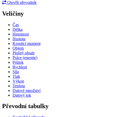
Otevřít převodník
Veličiny
Čas
Délka
Hmotnost
Hustota
Kroutící moment
Objem
Plošný obsah
Práce (energie)
Průtok
Rychlost
Síla
Tlak
Výkon
Teplota
Datové množství
Datový tok
Převodní tabulky