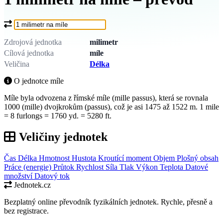
Co chcete převést?
Zdrojová jednotka
milimetr
Cílová jednotka
míle
Veličina
Délka
O jednotce míle
Míle byla odvozena z římské míle (mille passus), která se rovnala
1000 (mille) dvojkrokům (passus), což je asi 1475 až 1522 m. 1 mile
= 8 furlongs = 1760 yd. = 5280 ft.
Veličiny jednotek
Čas
Délka
Hmotnost
Hustota
Kroutící moment
Objem
Plošný obsah
Práce (energie)
Průtok
Rychlost
Síla
Tlak
Výkon
Teplota
Datové
množství
Datový tok
Jednotek.cz
Bezplatný online převodník fyzikálních jednotek. Rychle, přesně a
bez registrace.