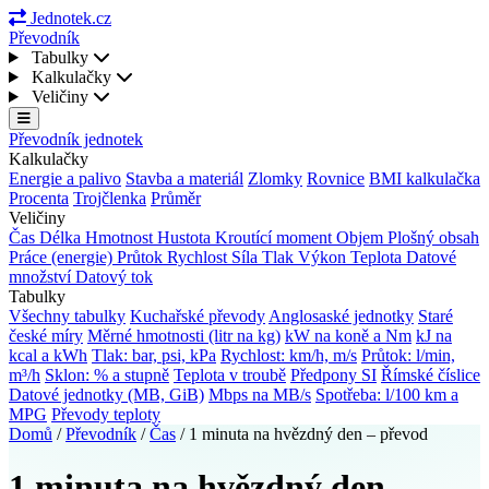
Jednotek.cz
Převodník
Tabulky
Kalkulačky
Veličiny
Převodník jednotek
Kalkulačky
Energie a palivo
Stavba a materiál
Zlomky
Rovnice
BMI kalkulačka
Procenta
Trojčlenka
Průměr
Veličiny
Čas
Délka
Hmotnost
Hustota
Kroutící moment
Objem
Plošný obsah
Práce (energie)
Průtok
Rychlost
Síla
Tlak
Výkon
Teplota
Datové
množství
Datový tok
Tabulky
Všechny tabulky
Kuchařské převody
Anglosaské jednotky
Staré
české míry
Měrné hmotnosti (litr na kg)
kW na koně a Nm
kJ na
kcal a kWh
Tlak: bar, psi, kPa
Rychlost: km/h, m/s
Průtok: l/min,
m³/h
Sklon: % a stupně
Teplota v troubě
Předpony SI
Římské číslice
Datové jednotky (MB, GiB)
Mbps na MB/s
Spotřeba: l/100 km a
MPG
Převody teploty
Domů
/
Převodník
/
Čas
/
1 minuta na hvězdný den – převod
1 minuta na hvězdný den –