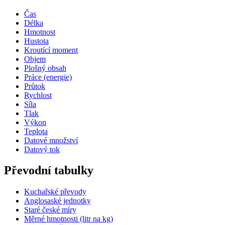
Čas
Délka
Hmotnost
Hustota
Kroutící moment
Objem
Plošný obsah
Práce (energie)
Průtok
Rychlost
Síla
Tlak
Výkon
Teplota
Datové množství
Datový tok
Převodní tabulky
Kuchařské převody
Anglosaské jednotky
Staré české míry
Měrné hmotnosti (litr na kg)