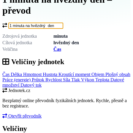
převod
Co chcete převést?
Zdrojová jednotka
minuta
Cílová jednotka
hvězdný den
Veličina
Čas
Veličiny jednotek
Čas
Délka
Hmotnost
Hustota
Kroutící moment
Objem
Plošný obsah
Práce (energie)
Průtok
Rychlost
Síla
Tlak
Výkon
Teplota
Datové
množství
Datový tok
Jednotek.cz
Bezplatný online převodník fyzikálních jednotek. Rychle, přesně a
bez registrace.
Otevřít převodník
Veličiny