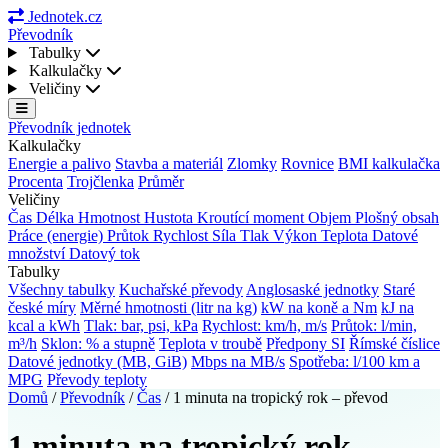
Jednotek.cz
Převodník
Tabulky
Kalkulačky
Veličiny
Převodník jednotek
Kalkulačky
Energie a palivo
Stavba a materiál
Zlomky
Rovnice
BMI kalkulačka
Procenta
Trojčlenka
Průměr
Veličiny
Čas
Délka
Hmotnost
Hustota
Kroutící moment
Objem
Plošný obsah
Práce (energie)
Průtok
Rychlost
Síla
Tlak
Výkon
Teplota
Datové
množství
Datový tok
Tabulky
Všechny tabulky
Kuchařské převody
Anglosaské jednotky
Staré
české míry
Měrné hmotnosti (litr na kg)
kW na koně a Nm
kJ na
kcal a kWh
Tlak: bar, psi, kPa
Rychlost: km/h, m/s
Průtok: l/min,
m³/h
Sklon: % a stupně
Teplota v troubě
Předpony SI
Římské číslice
Datové jednotky (MB, GiB)
Mbps na MB/s
Spotřeba: l/100 km a
MPG
Převody teploty
Domů
/
Převodník
/
Čas
/
1 minuta na tropický rok – převod
1 minuta na tropický rok –