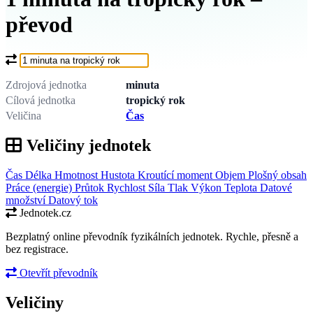
převod
Co chcete převést?
Zdrojová jednotka
minuta
Cílová jednotka
tropický rok
Veličina
Čas
Veličiny jednotek
Čas
Délka
Hmotnost
Hustota
Kroutící moment
Objem
Plošný obsah
Práce (energie)
Průtok
Rychlost
Síla
Tlak
Výkon
Teplota
Datové
množství
Datový tok
Jednotek.cz
Bezplatný online převodník fyzikálních jednotek. Rychle, přesně a
bez registrace.
Otevřít převodník
Veličiny