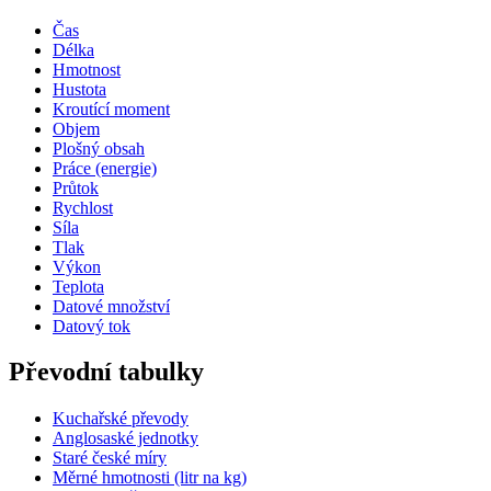
Čas
Délka
Hmotnost
Hustota
Kroutící moment
Objem
Plošný obsah
Práce (energie)
Průtok
Rychlost
Síla
Tlak
Výkon
Teplota
Datové množství
Datový tok
Převodní tabulky
Kuchařské převody
Anglosaské jednotky
Staré české míry
Měrné hmotnosti (litr na kg)