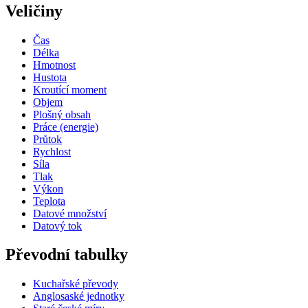
Veličiny
Čas
Délka
Hmotnost
Hustota
Kroutící moment
Objem
Plošný obsah
Práce (energie)
Průtok
Rychlost
Síla
Tlak
Výkon
Teplota
Datové množství
Datový tok
Převodní tabulky
Kuchařské převody
Anglosaské jednotky