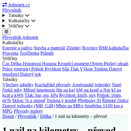
Jednotek.cz
Převodník
Tabulky
Kalkulačky
Veličiny
Převodník jednotek
Kalkulačky
Energie a palivo
Stavba a materiál
Zlomky
Rovnice
BMI kalkulačka
Procenta
Trojčlenka
Průměr
Veličiny
Čas
Délka
Hmotnost
Hustota
Kroutící moment
Objem
Plošný obsah
Práce (energie)
Průtok
Rychlost
Síla
Tlak
Výkon
Teplota
Datové
množství
Datový tok
Tabulky
Všechny tabulky
Kuchařské převody
Anglosaské jednotky
Staré
české míry
Měrné hmotnosti (litr na kg)
kW na koně a Nm
kJ na
kcal a kWh
Tlak: bar, psi, kPa
Rychlost: km/h, m/s
Průtok: l/min,
m³/h
Sklon: % a stupně
Teplota v troubě
Předpony SI
Římské číslice
Datové jednotky (MB, GiB)
Mbps na MB/s
Spotřeba: l/100 km a
MPG
Převody teploty
Domů
/
Převodník
/
Délka
/
1 nail na kilometry – převod
1 nail na kilometry – převod