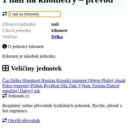
Co chcete převést?
Zdrojová jednotka
nail
Cílová jednotka
kilometr
Veličina
Délka
O jednotce kilometr
Kilometr je násobek jednotky.
Veličiny jednotek
Čas
Délka
Hmotnost
Hustota
Kroutící moment
Objem
Plošný obsah
Práce (energie)
Průtok
Rychlost
Síla
Tlak
Výkon
Teplota
Datové
množství
Datový tok
Jednotek.cz
Bezplatný online převodník fyzikálních jednotek. Rychle, přesně a
bez registrace.
Otevřít převodník