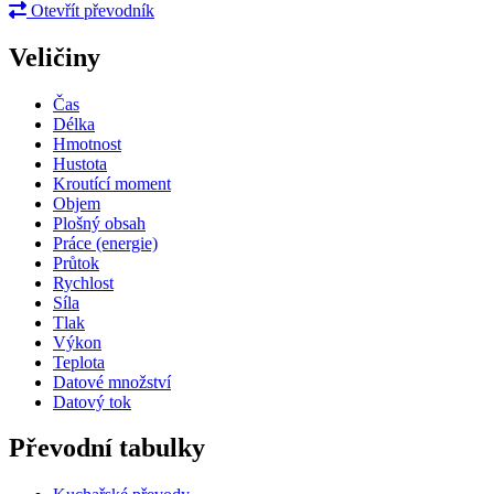
Otevřít převodník
Veličiny
Čas
Délka
Hmotnost
Hustota
Kroutící moment
Objem
Plošný obsah
Práce (energie)
Průtok
Rychlost
Síla
Tlak
Výkon
Teplota
Datové množství
Datový tok
Převodní tabulky