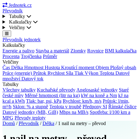
Jednotek.cz
Převodník
Tabulky
Kalkulačky
Veličiny
Převodník jednotek
Kalkulačky
Energie a palivo
Stavba a materiál
Zlomky
Rovnice
BMI kalkulačka
Procenta
Trojčlenka
Průměr
Veličiny
Čas
Délka
Hmotnost
Hustota
Kroutící moment
Objem
Plošný obsah
Práce (energie)
Průtok
Rychlost
Síla
Tlak
Výkon
Teplota
Datové
množství
Datový tok
Tabulky
Všechny tabulky
Kuchařské převody
Anglosaské jednotky
Staré
české míry
Měrné hmotnosti (litr na kg)
kW na koně a Nm
kJ na
kcal a kWh
Tlak: bar, psi, kPa
Rychlost: km/h, m/s
Průtok: l/min,
m³/h
Sklon: % a stupně
Teplota v troubě
Předpony SI
Římské číslice
Datové jednotky (MB, GiB)
Mbps na MB/s
Spotřeba: l/100 km a
MPG
Převody teploty
Domů
/
Převodník
/
Délka
/
1 nail na metry – převod
1 nail na metry – převod