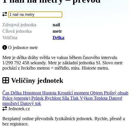
Co chcete převést?
Zdrojová jednotka
nail
Cílová jednotka
metr
Veličina
Délka
O jednotce metr
Metr je délka dráhy světla ve vakuu během časového intervalu
1/299 792 458 sekundy. Metr je základní jednotka SI. Slovo metr
pochází z řeckého metron = měřidlo, míra. Historie metru.
Veličiny jednotek
Čas
Délka
Hmotnost
Hustota
Kroutící moment
Objem
Plošný obsah
Práce (energie)
Průtok
Rychlost
Síla
Tlak
Výkon
Teplota
Datové
množství
Datový tok
Jednotek.cz
Bezplatný online převodník fyzikálních jednotek. Rychle, přesně a
bez registrace.