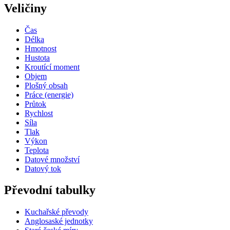
Veličiny
Čas
Délka
Hmotnost
Hustota
Kroutící moment
Objem
Plošný obsah
Práce (energie)
Průtok
Rychlost
Síla
Tlak
Výkon
Teplota
Datové množství
Datový tok
Převodní tabulky
Kuchařské převody
Anglosaské jednotky