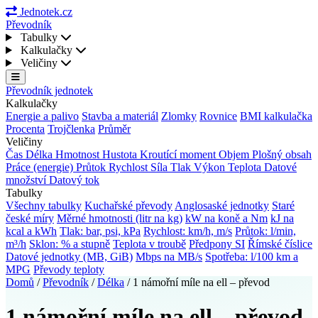
Jednotek.cz
Převodník
Tabulky
Kalkulačky
Veličiny
Převodník jednotek
Kalkulačky
Energie a palivo
Stavba a materiál
Zlomky
Rovnice
BMI kalkulačka
Procenta
Trojčlenka
Průměr
Veličiny
Čas
Délka
Hmotnost
Hustota
Kroutící moment
Objem
Plošný obsah
Práce (energie)
Průtok
Rychlost
Síla
Tlak
Výkon
Teplota
Datové
množství
Datový tok
Tabulky
Všechny tabulky
Kuchařské převody
Anglosaské jednotky
Staré
české míry
Měrné hmotnosti (litr na kg)
kW na koně a Nm
kJ na
kcal a kWh
Tlak: bar, psi, kPa
Rychlost: km/h, m/s
Průtok: l/min,
m³/h
Sklon: % a stupně
Teplota v troubě
Předpony SI
Římské číslice
Datové jednotky (MB, GiB)
Mbps na MB/s
Spotřeba: l/100 km a
MPG
Převody teploty
Domů
/
Převodník
/
Délka
/
1 námořní míle na ell – převod
1 námořní míle na ell – převod