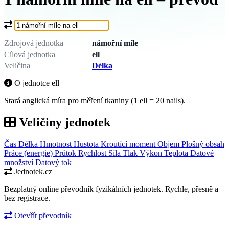
Co chcete převést?
Zdrojová jednotka
námořní míle
Cílová jednotka
ell
Veličina
Délka
O jednotce ell
Stará anglická míra pro měření tkaniny (1 ell = 20 nails).
Veličiny jednotek
Čas
Délka
Hmotnost
Hustota
Kroutící moment
Objem
Plošný obsah
Práce (energie)
Průtok
Rychlost
Síla
Tlak
Výkon
Teplota
Datové
množství
Datový tok
Jednotek.cz
Bezplatný online převodník fyzikálních jednotek. Rychle, přesně a
bez registrace.
Otevřít převodník