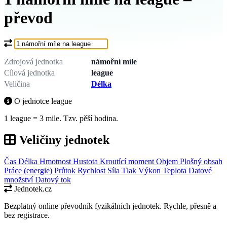
převod
Co chcete převést?
Zdrojová jednotka
námořní míle
Cílová jednotka
league
Veličina
Délka
O jednotce league
1 league = 3 mile. Tzv. pěší hodina.
Veličiny jednotek
Čas
Délka
Hmotnost
Hustota
Kroutící moment
Objem
Plošný obsah
Práce (energie)
Průtok
Rychlost
Síla
Tlak
Výkon
Teplota
Datové
množství
Datový tok
Jednotek.cz
Bezplatný online převodník fyzikálních jednotek. Rychle, přesně a
bez registrace.