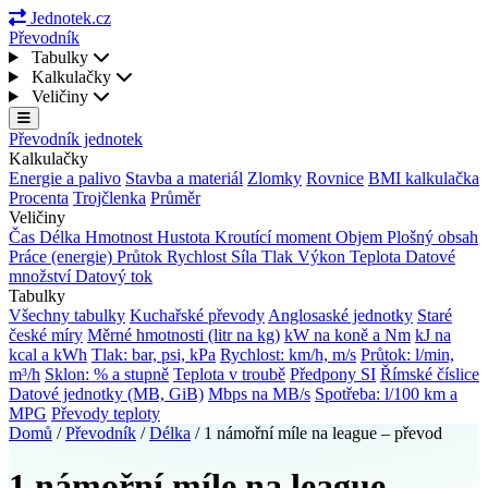
Jednotek.cz
Převodník
Tabulky
Kalkulačky
Veličiny
Převodník jednotek
Kalkulačky
Energie a palivo
Stavba a materiál
Zlomky
Rovnice
BMI kalkulačka
Procenta
Trojčlenka
Průměr
Veličiny
Čas
Délka
Hmotnost
Hustota
Kroutící moment
Objem
Plošný obsah
Práce (energie)
Průtok
Rychlost
Síla
Tlak
Výkon
Teplota
Datové
množství
Datový tok
Tabulky
Všechny tabulky
Kuchařské převody
Anglosaské jednotky
Staré
české míry
Měrné hmotnosti (litr na kg)
kW na koně a Nm
kJ na
kcal a kWh
Tlak: bar, psi, kPa
Rychlost: km/h, m/s
Průtok: l/min,
m³/h
Sklon: % a stupně
Teplota v troubě
Předpony SI
Římské číslice
Datové jednotky (MB, GiB)
Mbps na MB/s
Spotřeba: l/100 km a
MPG
Převody teploty
Domů
/
Převodník
/
Délka
/
1 námořní míle na league – převod
1 námořní míle na league –