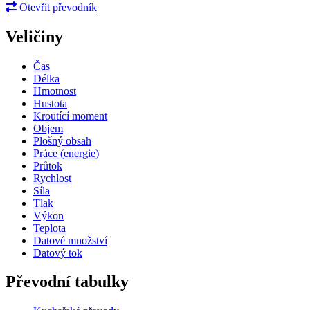
Otevřít převodník
Veličiny
Čas
Délka
Hmotnost
Hustota
Kroutící moment
Objem
Plošný obsah
Práce (energie)
Průtok
Rychlost
Síla
Tlak
Výkon
Teplota
Datové množství
Datový tok
Převodní tabulky