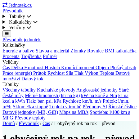
Jednotek.cz
Převodník
Tabulky
Kalkulačky
Veličiny
Převodník jednotek
Kalkulačky
Energie a palivo
Stavba a materiál
Zlomky
Rovnice
BMI kalkulačka
Procenta
Trojčlenka
Průměr
Veličiny
Čas
Délka
Hmotnost
Hustota
Kroutící moment
Objem
Plošný obsah
Práce (energie)
Průtok
Rychlost
Síla
Tlak
Výkon
Teplota
Datové
množství
Datový tok
Tabulky
Všechny tabulky
Kuchařské převody
Anglosaské jednotky
Staré
české míry
Měrné hmotnosti (litr na kg)
kW na koně a Nm
kJ na
kcal a kWh
Tlak: bar, psi, kPa
Rychlost: km/h, m/s
Průtok: l/min,
m³/h
Sklon: % a stupně
Teplota v troubě
Předpony SI
Římské číslice
Datové jednotky (MB, GiB)
Mbps na MB/s
Spotřeba: l/100 km a
MPG
Převody teploty
Domů
/
Převodník
/
Čas
/
1 obyčejný rok na rok – převod
1 obyčejný rok na rok – převod