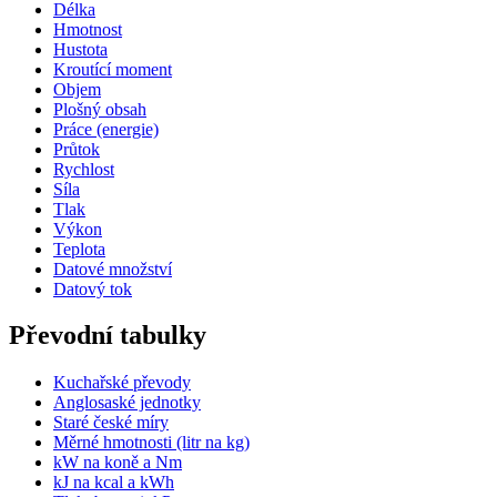
Délka
Hmotnost
Hustota
Kroutící moment
Objem
Plošný obsah
Práce (energie)
Průtok
Rychlost
Síla
Tlak
Výkon
Teplota
Datové množství
Datový tok
Převodní tabulky
Kuchařské převody
Anglosaské jednotky
Staré české míry
Měrné hmotnosti (litr na kg)
kW na koně a Nm
kJ na kcal a kWh