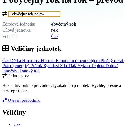
Co chcete převést?
Zdrojová jednotka
obyčejný rok
Cílová jednotka
rok
Veličina
Čas
Veličiny jednotek
Čas
Délka
Hmotnost
Hustota
Kroutící moment
Objem
Plošný obsah
Práce (energie)
Průtok
Rychlost
Síla
Tlak
Výkon
Teplota
Datové
množství
Datový tok
Jednotek.cz
Bezplatný online převodník fyzikálních jednotek. Rychle, přesně a
bez registrace.
Otevřít převodník
Veličiny
Čas