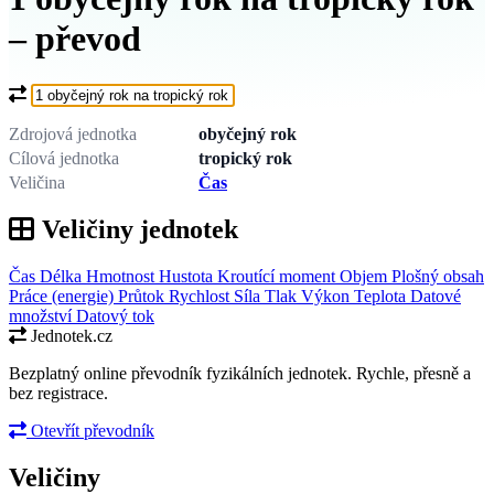
– převod
Co chcete převést?
Zdrojová jednotka
obyčejný rok
Cílová jednotka
tropický rok
Veličina
Čas
Veličiny jednotek
Čas
Délka
Hmotnost
Hustota
Kroutící moment
Objem
Plošný obsah
Práce (energie)
Průtok
Rychlost
Síla
Tlak
Výkon
Teplota
Datové
množství
Datový tok
Jednotek.cz
Bezplatný online převodník fyzikálních jednotek. Rychle, přesně a
bez registrace.
Otevřít převodník
Veličiny