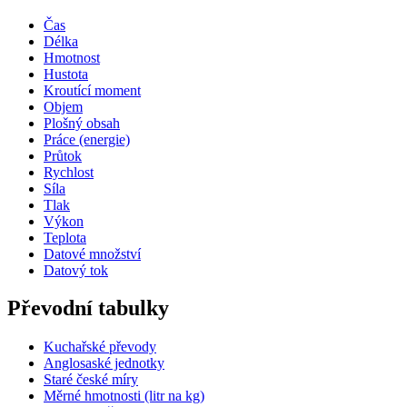
Čas
Délka
Hmotnost
Hustota
Kroutící moment
Objem
Plošný obsah
Práce (energie)
Průtok
Rychlost
Síla
Tlak
Výkon
Teplota
Datové množství
Datový tok
Převodní tabulky
Kuchařské převody
Anglosaské jednotky
Staré české míry
Měrné hmotnosti (litr na kg)