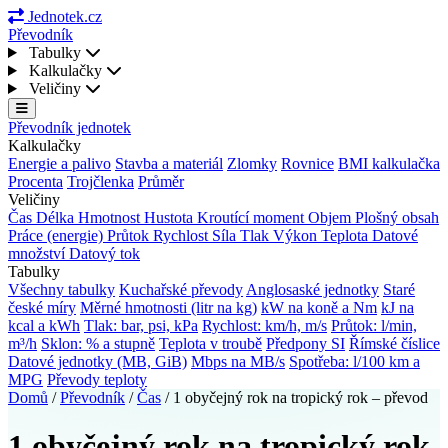
Jednotek.cz
Převodník
Tabulky
Kalkulačky
Veličiny
Převodník jednotek
Kalkulačky
Energie a palivo
Stavba a materiál
Zlomky
Rovnice
BMI kalkulačka
Procenta
Trojčlenka
Průměr
Veličiny
Čas
Délka
Hmotnost
Hustota
Kroutící moment
Objem
Plošný obsah
Práce (energie)
Průtok
Rychlost
Síla
Tlak
Výkon
Teplota
Datové
množství
Datový tok
Tabulky
Všechny tabulky
Kuchařské převody
Anglosaské jednotky
Staré
české míry
Měrné hmotnosti (litr na kg)
kW na koně a Nm
kJ na
kcal a kWh
Tlak: bar, psi, kPa
Rychlost: km/h, m/s
Průtok: l/min,
m³/h
Sklon: % a stupně
Teplota v troubě
Předpony SI
Římské číslice
Datové jednotky (MB, GiB)
Mbps na MB/s
Spotřeba: l/100 km a
MPG
Převody teploty
Domů
/
Převodník
/
Čas
/
1 obyčejný rok na tropický rok – převod
1 obyčejný rok na tropický rok