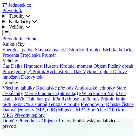
Jednotek.cz
Převodník
Tabulky
Kalkulačky
Veličiny
Převodník jednotek
Kalkulačky
Energie a palivo
Stavba a materiál
Zlomky
Rovnice
BMI kalkulačka
Procenta
Trojčlenka
Průměr
Veličiny
Čas
Délka
Hmotnost
Hustota
Kroutící moment
Objem
Plošný obsah
Práce (energie)
Průtok
Rychlost
Síla
Tlak
Výkon
Teplota
Datové
množství
Datový tok
Tabulky
Všechny tabulky
Kuchařské převody
Anglosaské jednotky
Staré
české míry
Měrné hmotnosti (litr na kg)
kW na koně a Nm
kJ na
kcal a kWh
Tlak: bar, psi, kPa
Rychlost: km/h, m/s
Průtok: l/min,
m³/h
Sklon: % a stupně
Teplota v troubě
Předpony SI
Římské číslice
Datové jednotky (MB, GiB)
Mbps na MB/s
Spotřeba: l/100 km a
MPG
Převody teploty
Domů
/
Převodník
/
Objem
/
1 okov bratislavský na lahvice –
převod