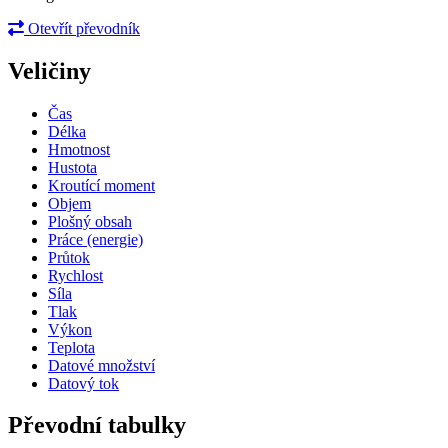
Otevřít převodník
Veličiny
Čas
Délka
Hmotnost
Hustota
Kroutící moment
Objem
Plošný obsah
Práce (energie)
Průtok
Rychlost
Síla
Tlak
Výkon
Teplota
Datové množství
Datový tok
Převodní tabulky