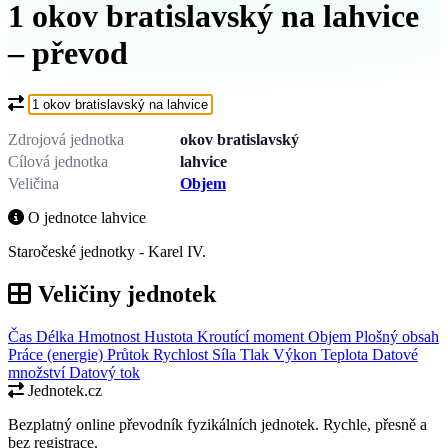
1 okov bratislavský na lahvice
– převod
Co chcete převést?
Zdrojová jednotka
okov bratislavský
Cílová jednotka
lahvice
Veličina
Objem
O jednotce lahvice
Staročeské jednotky - Karel IV.
Veličiny jednotek
Čas
Délka
Hmotnost
Hustota
Kroutící moment
Objem
Plošný obsah
Práce (energie)
Průtok
Rychlost
Síla
Tlak
Výkon
Teplota
Datové
množství
Datový tok
Jednotek.cz
Bezplatný online převodník fyzikálních jednotek. Rychle, přesně a
bez registrace.