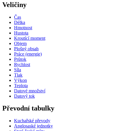
Veličiny
Čas
Délka
Hmotnost
Hustota
Kroutící moment
Objem
Plošný obsah
Práce (energie)
Průtok
Rychlost
Síla
Tlak
Výkon
Teplota
Datové množství
Datový tok
Převodní tabulky
Kuchařské převody
Anglosaské jednotky