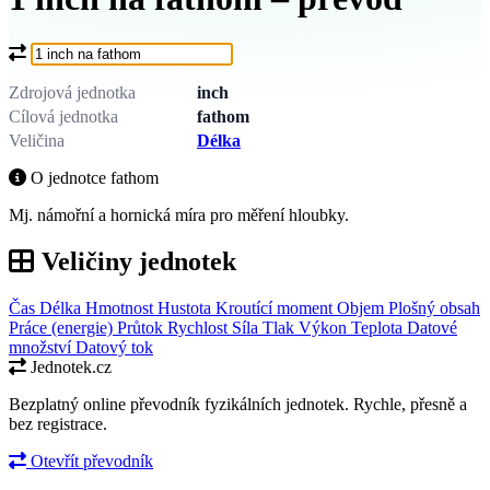
Co chcete převést?
Zdrojová jednotka
inch
Cílová jednotka
fathom
Veličina
Délka
O jednotce fathom
Mj. námořní a hornická míra pro měření hloubky.
Veličiny jednotek
Čas
Délka
Hmotnost
Hustota
Kroutící moment
Objem
Plošný obsah
Práce (energie)
Průtok
Rychlost
Síla
Tlak
Výkon
Teplota
Datové
množství
Datový tok
Jednotek.cz
Bezplatný online převodník fyzikálních jednotek. Rychle, přesně a
bez registrace.
Otevřít převodník