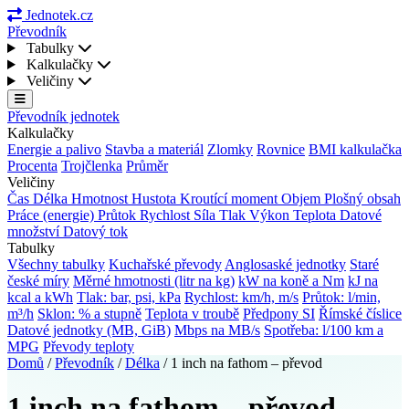
Jednotek.cz
Převodník
Tabulky
Kalkulačky
Veličiny
Převodník jednotek
Kalkulačky
Energie a palivo
Stavba a materiál
Zlomky
Rovnice
BMI kalkulačka
Procenta
Trojčlenka
Průměr
Veličiny
Čas
Délka
Hmotnost
Hustota
Kroutící moment
Objem
Plošný obsah
Práce (energie)
Průtok
Rychlost
Síla
Tlak
Výkon
Teplota
Datové
množství
Datový tok
Tabulky
Všechny tabulky
Kuchařské převody
Anglosaské jednotky
Staré
české míry
Měrné hmotnosti (litr na kg)
kW na koně a Nm
kJ na
kcal a kWh
Tlak: bar, psi, kPa
Rychlost: km/h, m/s
Průtok: l/min,
m³/h
Sklon: % a stupně
Teplota v troubě
Předpony SI
Římské číslice
Datové jednotky (MB, GiB)
Mbps na MB/s
Spotřeba: l/100 km a
MPG
Převody teploty
Domů
/
Převodník
/
Délka
/
1 inch na fathom – převod
1 inch na fathom – převod