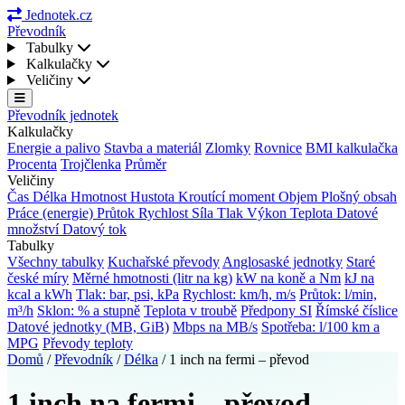
Jednotek.cz
Převodník
Tabulky
Kalkulačky
Veličiny
Převodník jednotek
Kalkulačky
Energie a palivo
Stavba a materiál
Zlomky
Rovnice
BMI kalkulačka
Procenta
Trojčlenka
Průměr
Veličiny
Čas
Délka
Hmotnost
Hustota
Kroutící moment
Objem
Plošný obsah
Práce (energie)
Průtok
Rychlost
Síla
Tlak
Výkon
Teplota
Datové
množství
Datový tok
Tabulky
Všechny tabulky
Kuchařské převody
Anglosaské jednotky
Staré
české míry
Měrné hmotnosti (litr na kg)
kW na koně a Nm
kJ na
kcal a kWh
Tlak: bar, psi, kPa
Rychlost: km/h, m/s
Průtok: l/min,
m³/h
Sklon: % a stupně
Teplota v troubě
Předpony SI
Římské číslice
Datové jednotky (MB, GiB)
Mbps na MB/s
Spotřeba: l/100 km a
MPG
Převody teploty
Domů
/
Převodník
/
Délka
/
1 inch na fermi – převod
1 inch na fermi – převod