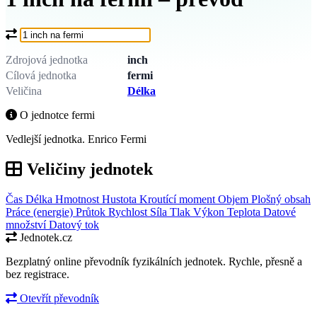
Co chcete převést?
Zdrojová jednotka
inch
Cílová jednotka
fermi
Veličina
Délka
O jednotce fermi
Vedlejší jednotka. Enrico Fermi
Veličiny jednotek
Čas
Délka
Hmotnost
Hustota
Kroutící moment
Objem
Plošný obsah
Práce (energie)
Průtok
Rychlost
Síla
Tlak
Výkon
Teplota
Datové
množství
Datový tok
Jednotek.cz
Bezplatný online převodník fyzikálních jednotek. Rychle, přesně a
bez registrace.
Otevřít převodník