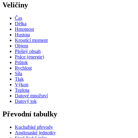
Veličiny
Čas
Délka
Hmotnost
Hustota
Kroutící moment
Objem
Plošný obsah
Práce (energie)
Průtok
Rychlost
Síla
Tlak
Výkon
Teplota
Datové množství
Datový tok
Převodní tabulky
Kuchařské převody
Anglosaské jednotky