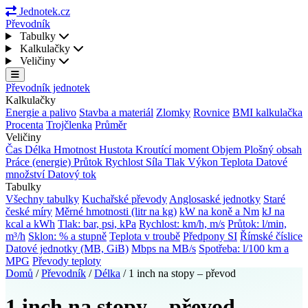
Jednotek.cz
Převodník
Tabulky
Kalkulačky
Veličiny
Převodník jednotek
Kalkulačky
Energie a palivo
Stavba a materiál
Zlomky
Rovnice
BMI kalkulačka
Procenta
Trojčlenka
Průměr
Veličiny
Čas
Délka
Hmotnost
Hustota
Kroutící moment
Objem
Plošný obsah
Práce (energie)
Průtok
Rychlost
Síla
Tlak
Výkon
Teplota
Datové
množství
Datový tok
Tabulky
Všechny tabulky
Kuchařské převody
Anglosaské jednotky
Staré
české míry
Měrné hmotnosti (litr na kg)
kW na koně a Nm
kJ na
kcal a kWh
Tlak: bar, psi, kPa
Rychlost: km/h, m/s
Průtok: l/min,
m³/h
Sklon: % a stupně
Teplota v troubě
Předpony SI
Římské číslice
Datové jednotky (MB, GiB)
Mbps na MB/s
Spotřeba: l/100 km a
MPG
Převody teploty
Domů
/
Převodník
/
Délka
/
1 inch na stopy – převod
1 inch na stopy – převod