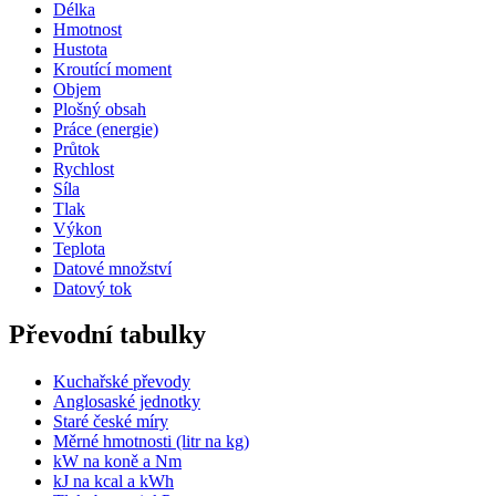
Délka
Hmotnost
Hustota
Kroutící moment
Objem
Plošný obsah
Práce (energie)
Průtok
Rychlost
Síla
Tlak
Výkon
Teplota
Datové množství
Datový tok
Převodní tabulky
Kuchařské převody
Anglosaské jednotky
Staré české míry
Měrné hmotnosti (litr na kg)
kW na koně a Nm
kJ na kcal a kWh