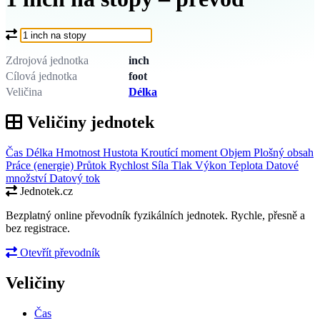
Co chcete převést?
Zdrojová jednotka
inch
Cílová jednotka
foot
Veličina
Délka
Veličiny jednotek
Čas
Délka
Hmotnost
Hustota
Kroutící moment
Objem
Plošný obsah
Práce (energie)
Průtok
Rychlost
Síla
Tlak
Výkon
Teplota
Datové
množství
Datový tok
Jednotek.cz
Bezplatný online převodník fyzikálních jednotek. Rychle, přesně a
bez registrace.
Otevřít převodník
Veličiny
Čas