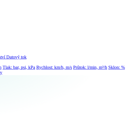
tví
Datový tok
h
Tlak: bar, psi, kPa
Rychlost: km/h, m/s
Průtok: l/min, m³/h
Sklon: %
ty