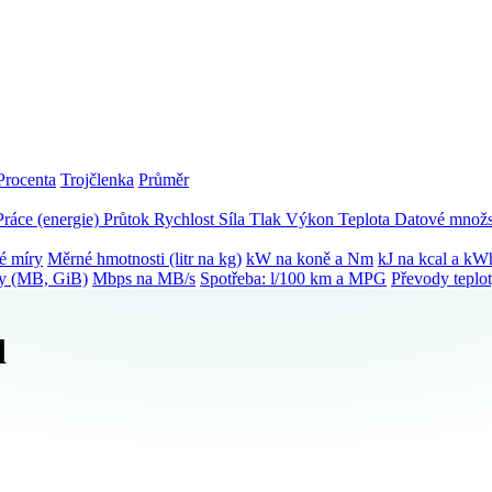
Procenta
Trojčlenka
Průměr
Práce (energie)
Průtok
Rychlost
Síla
Tlak
Výkon
Teplota
Datové množs
é míry
Měrné hmotnosti (litr na kg)
kW na koně a Nm
kJ na kcal a kW
ky (MB, GiB)
Mbps na MB/s
Spotřeba: l/100 km a MPG
Převody teplo
d