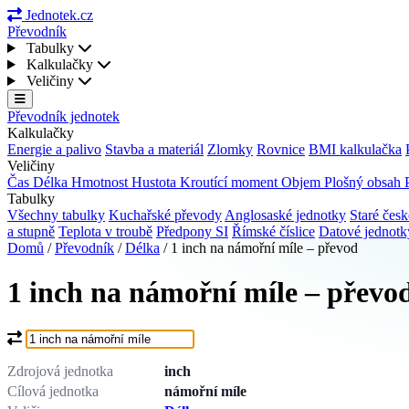
Jednotek.cz
Převodník
Tabulky
Kalkulačky
Veličiny
Převodník jednotek
Kalkulačky
Energie a palivo
Stavba a materiál
Zlomky
Rovnice
BMI kalkulačka
Veličiny
Čas
Délka
Hmotnost
Hustota
Kroutící moment
Objem
Plošný obsah
Tabulky
Všechny tabulky
Kuchařské převody
Anglosaské jednotky
Staré česk
a stupně
Teplota v troubě
Předpony SI
Římské číslice
Datové jednot
Domů
/
Převodník
/
Délka
/
1 inch na námořní míle – převod
1 inch na námořní míle – převo
Co chcete převést?
Zdrojová jednotka
inch
Cílová jednotka
námořní míle