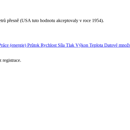
trů přesně (USA tuto hodnotu akceptovaly v roce 1954).
Práce (energie)
Průtok
Rychlost
Síla
Tlak
Výkon
Teplota
Datové množs
 registrace.