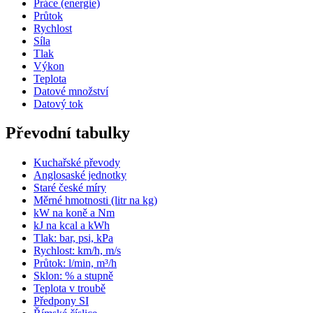
Práce (energie)
Průtok
Rychlost
Síla
Tlak
Výkon
Teplota
Datové množství
Datový tok
Převodní tabulky
Kuchařské převody
Anglosaské jednotky
Staré české míry
Měrné hmotnosti (litr na kg)
kW na koně a Nm
kJ na kcal a kWh
Tlak: bar, psi, kPa
Rychlost: km/h, m/s
Průtok: l/min, m³/h
Sklon: % a stupně
Teplota v troubě
Předpony SI