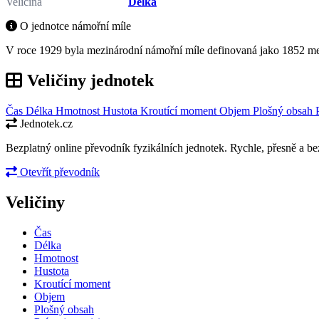
Veličina
Délka
O jednotce námořní míle
V roce 1929 byla mezinárodní námořní míle definovaná jako 1852 me
Veličiny jednotek
Čas
Délka
Hmotnost
Hustota
Kroutící moment
Objem
Plošný obsah
Jednotek.cz
Bezplatný online převodník fyzikálních jednotek. Rychle, přesně a bez
Otevřít převodník
Veličiny
Čas
Délka
Hmotnost
Hustota
Kroutící moment
Objem
Plošný obsah