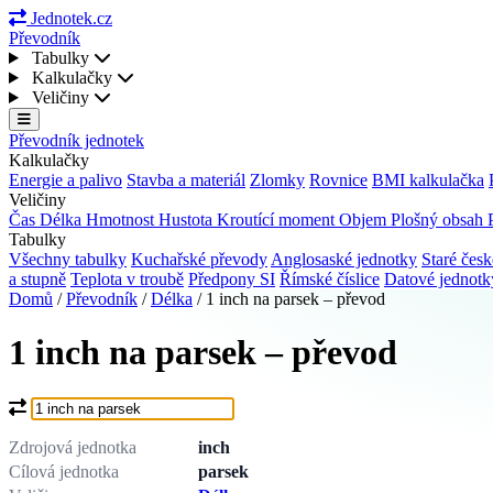
Jednotek.cz
Převodník
Tabulky
Kalkulačky
Veličiny
Převodník jednotek
Kalkulačky
Energie a palivo
Stavba a materiál
Zlomky
Rovnice
BMI kalkulačka
Veličiny
Čas
Délka
Hmotnost
Hustota
Kroutící moment
Objem
Plošný obsah
Tabulky
Všechny tabulky
Kuchařské převody
Anglosaské jednotky
Staré česk
a stupně
Teplota v troubě
Předpony SI
Římské číslice
Datové jednot
Domů
/
Převodník
/
Délka
/
1 inch na parsek – převod
1 inch na parsek – převod
Co chcete převést?
Zdrojová jednotka
inch
Cílová jednotka
parsek