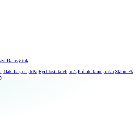
tví
Datový tok
h
Tlak: bar, psi, kPa
Rychlost: km/h, m/s
Průtok: l/min, m³/h
Sklon: %
ty