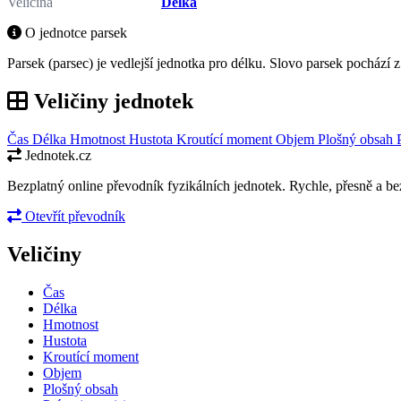
Veličina
Délka
O jednotce parsek
Parsek (parsec) je vedlejší jednotka pro délku. Slovo parsek pochází 
Veličiny jednotek
Čas
Délka
Hmotnost
Hustota
Kroutící moment
Objem
Plošný obsah
Jednotek.cz
Bezplatný online převodník fyzikálních jednotek. Rychle, přesně a bez
Otevřít převodník
Veličiny
Čas
Délka
Hmotnost
Hustota
Kroutící moment
Objem
Plošný obsah