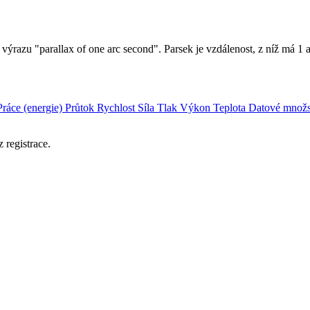
z výrazu "parallax of one arc second". Parsek je vzdálenost, z níž má 
Práce (energie)
Průtok
Rychlost
Síla
Tlak
Výkon
Teplota
Datové množs
 registrace.