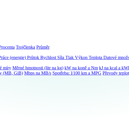
Procenta
Trojčlenka
Průměr
Práce (energie)
Průtok
Rychlost
Síla
Tlak
Výkon
Teplota
Datové množs
é míry
Měrné hmotnosti (litr na kg)
kW na koně a Nm
kJ na kcal a kW
ky (MB, GiB)
Mbps na MB/s
Spotřeba: l/100 km a MPG
Převody teplo