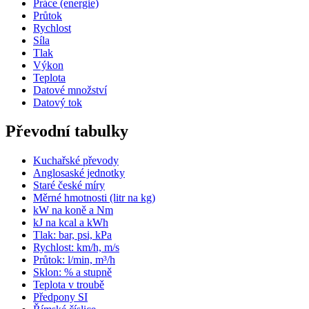
Práce (energie)
Průtok
Rychlost
Síla
Tlak
Výkon
Teplota
Datové množství
Datový tok
Převodní tabulky
Kuchařské převody
Anglosaské jednotky
Staré české míry
Měrné hmotnosti (litr na kg)
kW na koně a Nm
kJ na kcal a kWh
Tlak: bar, psi, kPa
Rychlost: km/h, m/s
Průtok: l/min, m³/h
Sklon: % a stupně
Teplota v troubě
Předpony SI