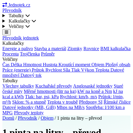
Jednotek.cz
Převodník
Tabulky
Kalkulačky
Veličiny
Převodník jednotek
Kalkulačky
Energie a palivo
Stavba a materiál
Zlomky
Rovnice
BMI kalkulačka
Procenta
Trojčlenka
Průměr
Veličiny
Čas
Délka
Hmotnost
Hustota
Kroutící moment
Objem
Plošný obsah
Práce (energie)
Průtok
Rychlost
Síla
Tlak
Výkon
Teplota
Datové
množství
Datový tok
Tabulky
Všechny tabulky
Kuchařské převody
Anglosaské jednotky
Staré
české míry
Měrné hmotnosti (litr na kg)
kW na koně a Nm
kJ na
kcal a kWh
Tlak: bar, psi, kPa
Rychlost: km/h, m/s
Průtok: l/min,
m³/h
Sklon: % a stupně
Teplota v troubě
Předpony SI
Římské číslice
Datové jednotky (MB, GiB)
Mbps na MB/s
Spotřeba: l/100 km a
MPG
Převody teploty
Domů
/
Převodník
/
Objem
/
1 pinta na litry – převod
1 pinta na litry – převod