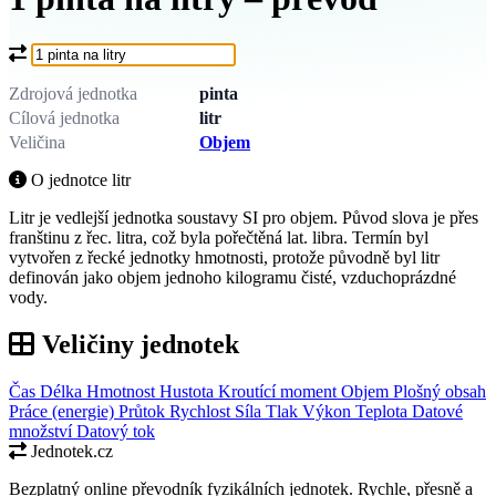
Co chcete převést?
Zdrojová jednotka
pinta
Cílová jednotka
litr
Veličina
Objem
O jednotce litr
Litr je vedlejší jednotka soustavy SI pro objem. Původ slova je přes
franštinu z řec. litra, což byla pořečtěná lat. libra. Termín byl
vytvořen z řecké jednotky hmotnosti, protože původně byl litr
definován jako objem jednoho kilogramu čisté, vzduchoprázdné
vody.
Veličiny jednotek
Čas
Délka
Hmotnost
Hustota
Kroutící moment
Objem
Plošný obsah
Práce (energie)
Průtok
Rychlost
Síla
Tlak
Výkon
Teplota
Datové
množství
Datový tok
Jednotek.cz
Bezplatný online převodník fyzikálních jednotek. Rychle, přesně a