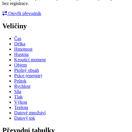
bez registrace.
Otevřít převodník
Veličiny
Čas
Délka
Hmotnost
Hustota
Kroutící moment
Objem
Plošný obsah
Práce (energie)
Průtok
Rychlost
Síla
Tlak
Výkon
Teplota
Datové množství
Datový tok
Převodní tabulky