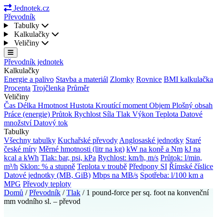
Jednotek.cz
Převodník
Tabulky
Kalkulačky
Veličiny
Převodník jednotek
Kalkulačky
Energie a palivo
Stavba a materiál
Zlomky
Rovnice
BMI kalkulačka
Procenta
Trojčlenka
Průměr
Veličiny
Čas
Délka
Hmotnost
Hustota
Kroutící moment
Objem
Plošný obsah
Práce (energie)
Průtok
Rychlost
Síla
Tlak
Výkon
Teplota
Datové
množství
Datový tok
Tabulky
Všechny tabulky
Kuchařské převody
Anglosaské jednotky
Staré
české míry
Měrné hmotnosti (litr na kg)
kW na koně a Nm
kJ na
kcal a kWh
Tlak: bar, psi, kPa
Rychlost: km/h, m/s
Průtok: l/min,
m³/h
Sklon: % a stupně
Teplota v troubě
Předpony SI
Římské číslice
Datové jednotky (MB, GiB)
Mbps na MB/s
Spotřeba: l/100 km a
MPG
Převody teploty
Domů
/
Převodník
/
Tlak
/
1 pound-force per sq. foot na konvenční
mm vodního sl. – převod