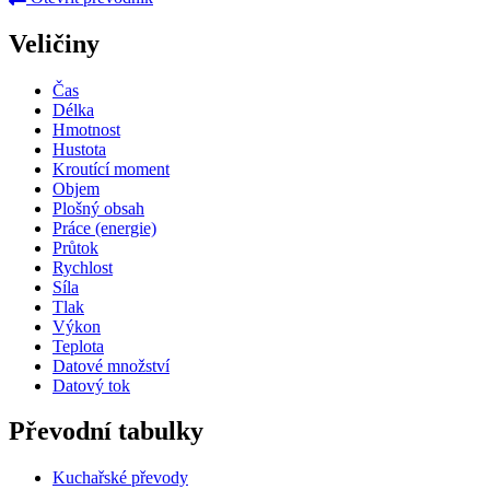
Veličiny
Čas
Délka
Hmotnost
Hustota
Kroutící moment
Objem
Plošný obsah
Práce (energie)
Průtok
Rychlost
Síla
Tlak
Výkon
Teplota
Datové množství
Datový tok
Převodní tabulky
Kuchařské převody