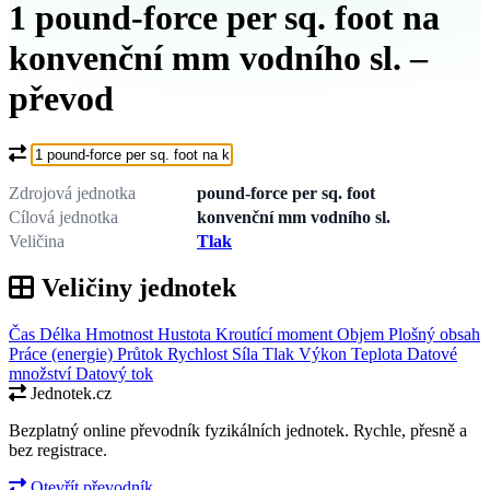
1 pound-force per sq. foot na
konvenční mm vodního sl. –
převod
Co chcete převést?
Zdrojová jednotka
pound-force per sq. foot
Cílová jednotka
konvenční mm vodního sl.
Veličina
Tlak
Veličiny jednotek
Čas
Délka
Hmotnost
Hustota
Kroutící moment
Objem
Plošný obsah
Práce (energie)
Průtok
Rychlost
Síla
Tlak
Výkon
Teplota
Datové
množství
Datový tok
Jednotek.cz
Bezplatný online převodník fyzikálních jednotek. Rychle, přesně a
bez registrace.
Otevřít převodník