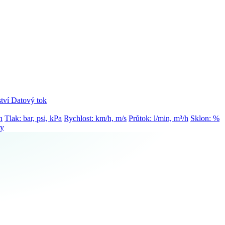
tví
Datový tok
h
Tlak: bar, psi, kPa
Rychlost: km/h, m/s
Průtok: l/min, m³/h
Sklon: %
ty