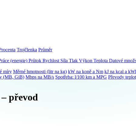
Procenta
Trojčlenka
Průměr
Práce (energie)
Průtok
Rychlost
Síla
Tlak
Výkon
Teplota
Datové množs
é míry
Měrné hmotnosti (litr na kg)
kW na koně a Nm
kJ na kcal a kW
ky (MB, GiB)
Mbps na MB/s
Spotřeba: l/100 km a MPG
Převody teplo
 – převod