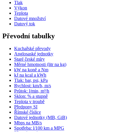
Tlak
Výkon
Teplota
Datové množství
Datový tok
Převodní tabulky
Kuchařské převody
Anglosaské jednotky
Staré české míry
Měrné hmotnosti (litr na kg)
kW na koně a Nm
kJ na kcal a kWh
Tlak: bar, psi, kPa
Rychlost: km/h, m/s
Průtok: l/min, m³/h
Sklon: % a stupně
Teplota v troubě
Předpony SI
Římské číslice
Datové jednotky (MB, GiB)
Mbps na MB/s
Spotřeba: l/100 km a MPG