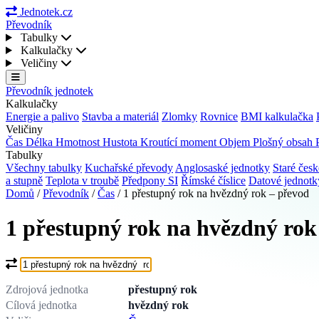
Jednotek.cz
Převodník
Tabulky
Kalkulačky
Veličiny
Převodník jednotek
Kalkulačky
Energie a palivo
Stavba a materiál
Zlomky
Rovnice
BMI kalkulačka
Veličiny
Čas
Délka
Hmotnost
Hustota
Kroutící moment
Objem
Plošný obsah
Tabulky
Všechny tabulky
Kuchařské převody
Anglosaské jednotky
Staré česk
a stupně
Teplota v troubě
Předpony SI
Římské číslice
Datové jednot
Domů
/
Převodník
/
Čas
/
1 přestupný rok na hvězdný rok – převod
1 přestupný rok na hvězdný rok
Co chcete převést?
Zdrojová jednotka
přestupný rok
Cílová jednotka
hvězdný rok