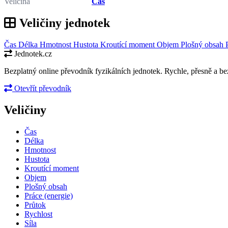
Veličina
Čas
Veličiny jednotek
Čas
Délka
Hmotnost
Hustota
Kroutící moment
Objem
Plošný obsah
Jednotek.cz
Bezplatný online převodník fyzikálních jednotek. Rychle, přesně a bez
Otevřít převodník
Veličiny
Čas
Délka
Hmotnost
Hustota
Kroutící moment
Objem
Plošný obsah
Práce (energie)
Průtok
Rychlost
Síla