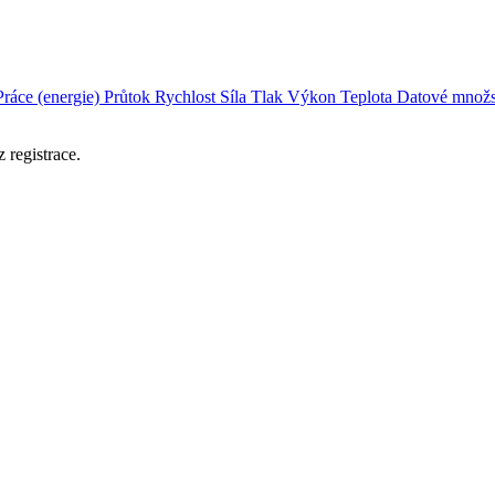
Práce (energie)
Průtok
Rychlost
Síla
Tlak
Výkon
Teplota
Datové množs
 registrace.