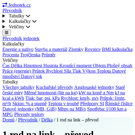
Jednotek.cz
Převodník
Tabulky
Kalkulačky
Veličiny
Převodník jednotek
Kalkulačky
Energie a palivo
Stavba a materiál
Zlomky
Rovnice
BMI kalkulačka
Procenta
Trojčlenka
Průměr
Veličiny
Čas
Délka
Hmotnost
Hustota
Kroutící moment
Objem
Plošný obsah
Práce (energie)
Průtok
Rychlost
Síla
Tlak
Výkon
Teplota
Datové
množství
Datový tok
Tabulky
Všechny tabulky
Kuchařské převody
Anglosaské jednotky
Staré
české míry
Měrné hmotnosti (litr na kg)
kW na koně a Nm
kJ na
kcal a kWh
Tlak: bar, psi, kPa
Rychlost: km/h, m/s
Průtok: l/min,
m³/h
Sklon: % a stupně
Teplota v troubě
Předpony SI
Římské číslice
Datové jednotky (MB, GiB)
Mbps na MB/s
Spotřeba: l/100 km a
MPG
Převody teploty
Domů
/
Převodník
/
Délka
/
1 rod na link – převod
1 rod na link – převod