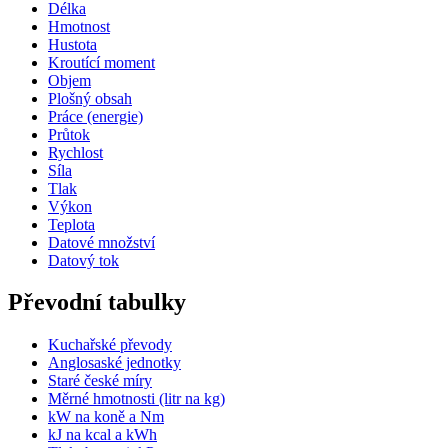
Délka
Hmotnost
Hustota
Kroutící moment
Objem
Plošný obsah
Práce (energie)
Průtok
Rychlost
Síla
Tlak
Výkon
Teplota
Datové množství
Datový tok
Převodní tabulky
Kuchařské převody
Anglosaské jednotky
Staré české míry
Měrné hmotnosti (litr na kg)
kW na koně a Nm
kJ na kcal a kWh