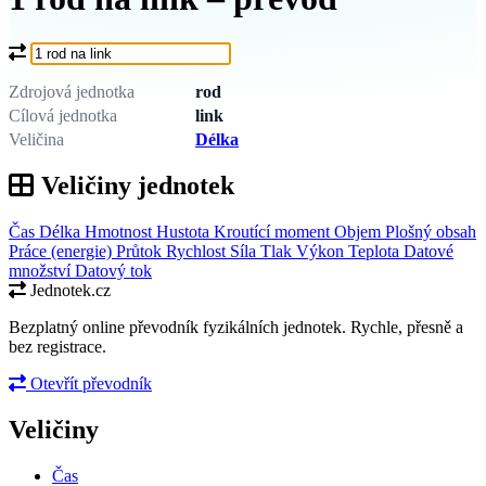
Co chcete převést?
Zdrojová jednotka
rod
Cílová jednotka
link
Veličina
Délka
Veličiny jednotek
Čas
Délka
Hmotnost
Hustota
Kroutící moment
Objem
Plošný obsah
Práce (energie)
Průtok
Rychlost
Síla
Tlak
Výkon
Teplota
Datové
množství
Datový tok
Jednotek.cz
Bezplatný online převodník fyzikálních jednotek. Rychle, přesně a
bez registrace.
Otevřít převodník
Veličiny
Čas