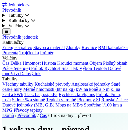
Jednotek.cz
Převodník
Tabulky
Kalkulačky
Veličiny
Převodník jednotek
Kalkulačky
Energie a palivo
Stavba a materiál
Zlomky
Rovnice
BMI kalkulačka
Procenta
Trojčlenka
Průměr
Veličiny
Čas
Délka
Hmotnost
Hustota
Kroutící moment
Objem
Plošný obsah
Práce (energie)
Průtok
Rychlost
Síla
Tlak
Výkon
Teplota
Datové
množství
Datový tok
Tabulky
Všechny tabulky
Kuchařské převody
Anglosaské jednotky
Staré
české míry
Měrné hmotnosti (litr na kg)
kW na koně a Nm
kJ na
kcal a kWh
Tlak: bar, psi, kPa
Rychlost: km/h, m/s
Průtok: l/min,
m³/h
Sklon: % a stupně
Teplota v troubě
Předpony SI
Římské číslice
Datové jednotky (MB, GiB)
Mbps na MB/s
Spotřeba: l/100 km a
MPG
Převody teploty
Domů
/
Převodník
/
Čas
/
1 rok na dny – převod
1 rok na dny – převod