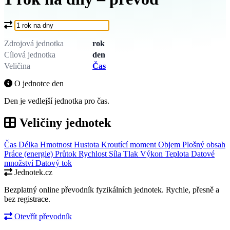
Co chcete převést?
Zdrojová jednotka
rok
Cílová jednotka
den
Veličina
Čas
O jednotce den
Den je vedlejší jednotka pro čas.
Veličiny jednotek
Čas
Délka
Hmotnost
Hustota
Kroutící moment
Objem
Plošný obsah
Práce (energie)
Průtok
Rychlost
Síla
Tlak
Výkon
Teplota
Datové
množství
Datový tok
Jednotek.cz
Bezplatný online převodník fyzikálních jednotek. Rychle, přesně a
bez registrace.
Otevřít převodník