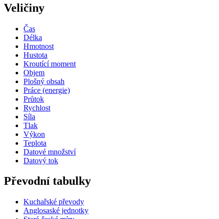
Veličiny
Čas
Délka
Hmotnost
Hustota
Kroutící moment
Objem
Plošný obsah
Práce (energie)
Průtok
Rychlost
Síla
Tlak
Výkon
Teplota
Datové množství
Datový tok
Převodní tabulky
Kuchařské převody
Anglosaské jednotky