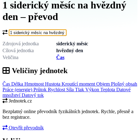
1 siderický měsíc na hvězdný
den – převod
Co chcete převést?
Zdrojová jednotka
siderický měsíc
Cílová jednotka
hvězdný den
Veličina
Čas
Veličiny jednotek
Čas
Délka
Hmotnost
Hustota
Kroutící moment
Objem
Plošný obsah
Práce (energie)
Průtok
Rychlost
Síla
Tlak
Výkon
Teplota
Datové
množství
Datový tok
Jednotek.cz
Bezplatný online převodník fyzikálních jednotek. Rychle, přesně a
bez registrace.
Otevřít převodník