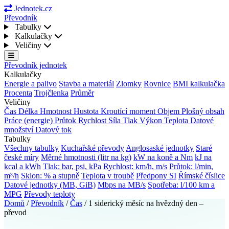
Jednotek.cz
Převodník
Tabulky
Kalkulačky
Veličiny
Převodník jednotek
Kalkulačky
Energie a palivo
Stavba a materiál
Zlomky
Rovnice
BMI kalkulačka
Procenta
Trojčlenka
Průměr
Veličiny
Čas
Délka
Hmotnost
Hustota
Kroutící moment
Objem
Plošný obsah
Práce (energie)
Průtok
Rychlost
Síla
Tlak
Výkon
Teplota
Datové
množství
Datový tok
Tabulky
Všechny tabulky
Kuchařské převody
Anglosaské jednotky
Staré
české míry
Měrné hmotnosti (litr na kg)
kW na koně a Nm
kJ na
kcal a kWh
Tlak: bar, psi, kPa
Rychlost: km/h, m/s
Průtok: l/min,
m³/h
Sklon: % a stupně
Teplota v troubě
Předpony SI
Římské číslice
Datové jednotky (MB, GiB)
Mbps na MB/s
Spotřeba: l/100 km a
MPG
Převody teploty
Domů
/
Převodník
/
Čas
/
1 siderický měsíc na hvězdný den –
převod