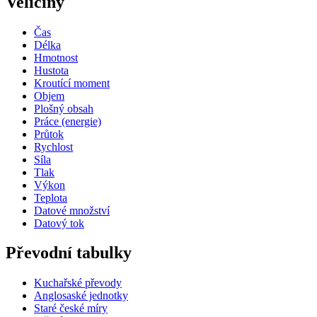
Veličiny
Čas
Délka
Hmotnost
Hustota
Kroutící moment
Objem
Plošný obsah
Práce (energie)
Průtok
Rychlost
Síla
Tlak
Výkon
Teplota
Datové množství
Datový tok
Převodní tabulky
Kuchařské převody
Anglosaské jednotky
Staré české míry