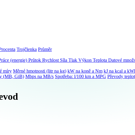
Procenta
Trojčlenka
Průměr
Práce (energie)
Průtok
Rychlost
Síla
Tlak
Výkon
Teplota
Datové množs
é míry
Měrné hmotnosti (litr na kg)
kW na koně a Nm
kJ na kcal a kW
ky (MB, GiB)
Mbps na MB/s
Spotřeba: l/100 km a MPG
Převody teplo
řevod