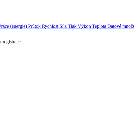
Práce (energie)
Průtok
Rychlost
Síla
Tlak
Výkon
Teplota
Datové množs
 registrace.