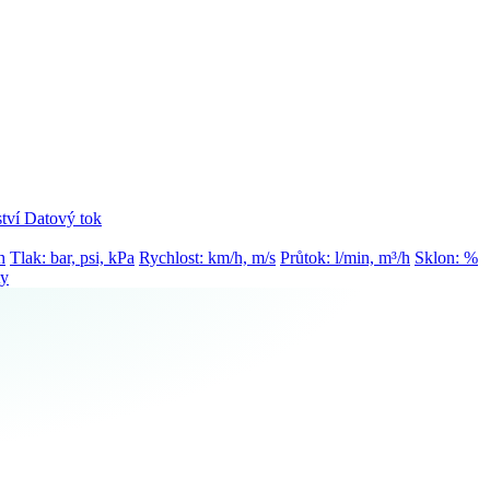
tví
Datový tok
h
Tlak: bar, psi, kPa
Rychlost: km/h, m/s
Průtok: l/min, m³/h
Sklon: %
ty