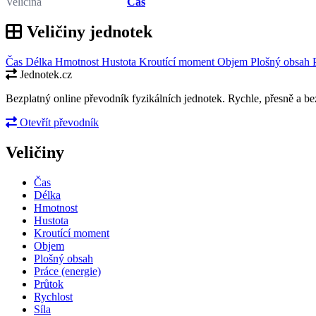
Veličina
Čas
Veličiny jednotek
Čas
Délka
Hmotnost
Hustota
Kroutící moment
Objem
Plošný obsah
Jednotek.cz
Bezplatný online převodník fyzikálních jednotek. Rychle, přesně a bez
Otevřít převodník
Veličiny
Čas
Délka
Hmotnost
Hustota
Kroutící moment
Objem
Plošný obsah
Práce (energie)
Průtok
Rychlost
Síla