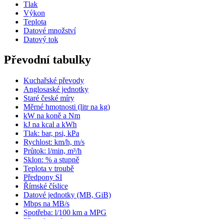
Tlak
Výkon
Teplota
Datové množství
Datový tok
Převodní tabulky
Kuchařské převody
Anglosaské jednotky
Staré české míry
Měrné hmotnosti (litr na kg)
kW na koně a Nm
kJ na kcal a kWh
Tlak: bar, psi, kPa
Rychlost: km/h, m/s
Průtok: l/min, m³/h
Sklon: % a stupně
Teplota v troubě
Předpony SI
Římské číslice
Datové jednotky (MB, GiB)
Mbps na MB/s
Spotřeba: l/100 km a MPG