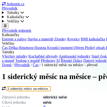
Jednotek.cz
Převodník
Tabulky
Kalkulačky
Veličiny
Převodník jednotek
Kalkulačky
Energie a palivo
Stavba a materiál
Zlomky
Rovnice
BMI kalkulačka
Veličiny
Čas
Délka
Hmotnost
Hustota
Kroutící moment
Objem
Plošný obsah
Tabulky
Všechny tabulky
Kuchařské převody
Anglosaské jednotky
Staré česk
a stupně
Teplota v troubě
Předpony SI
Římské číslice
Datové jednot
Domů
/
Převodník
/
Čas
/
1 siderický měsíc na měsíce – převod
1 siderický měsíc na měsíce – p
Co chcete převést?
Zdrojová jednotka
siderický měsíc
Cílová jednotka
měsíc