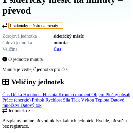
převod
Co chcete převést?
Zdrojová jednotka
siderický měsíc
Cílová jednotka
minuta
Veličina
Čas
O jednotce minuta
Minuta je vedlejší jednotka pro čas.
Veličiny jednotek
Čas
Délka
Hmotnost
Hustota
Kroutící moment
Objem
Plošný obsah
Práce (energie)
Průtok
Rychlost
Síla
Tlak
Výkon
Teplota
Datové
množství
Datový tok
Jednotek.cz
Bezplatný online převodník fyzikálních jednotek. Rychle, přesně a
bez registrace.