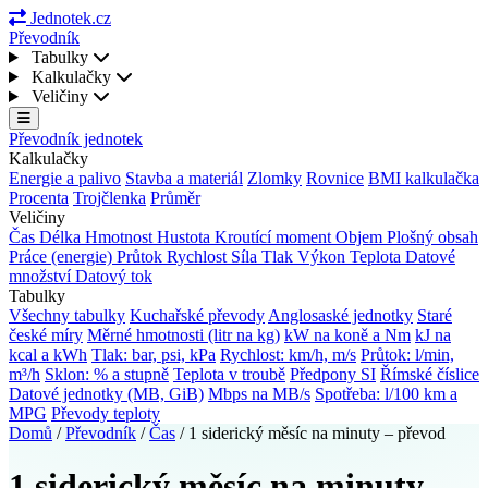
Jednotek.cz
Převodník
Tabulky
Kalkulačky
Veličiny
Převodník jednotek
Kalkulačky
Energie a palivo
Stavba a materiál
Zlomky
Rovnice
BMI kalkulačka
Procenta
Trojčlenka
Průměr
Veličiny
Čas
Délka
Hmotnost
Hustota
Kroutící moment
Objem
Plošný obsah
Práce (energie)
Průtok
Rychlost
Síla
Tlak
Výkon
Teplota
Datové
množství
Datový tok
Tabulky
Všechny tabulky
Kuchařské převody
Anglosaské jednotky
Staré
české míry
Měrné hmotnosti (litr na kg)
kW na koně a Nm
kJ na
kcal a kWh
Tlak: bar, psi, kPa
Rychlost: km/h, m/s
Průtok: l/min,
m³/h
Sklon: % a stupně
Teplota v troubě
Předpony SI
Římské číslice
Datové jednotky (MB, GiB)
Mbps na MB/s
Spotřeba: l/100 km a
MPG
Převody teploty
Domů
/
Převodník
/
Čas
/
1 siderický měsíc na minuty – převod
1 siderický měsíc na minuty –