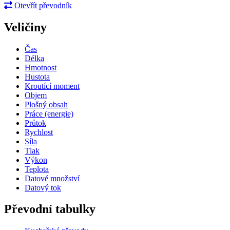
Otevřít převodník
Veličiny
Čas
Délka
Hmotnost
Hustota
Kroutící moment
Objem
Plošný obsah
Práce (energie)
Průtok
Rychlost
Síla
Tlak
Výkon
Teplota
Datové množství
Datový tok
Převodní tabulky