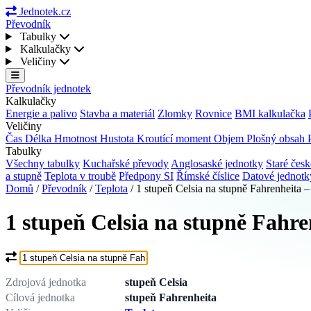
Jednotek.cz
Převodník
Tabulky
Kalkulačky
Veličiny
Převodník jednotek
Kalkulačky
Energie a palivo
Stavba a materiál
Zlomky
Rovnice
BMI kalkulačka
Veličiny
Čas
Délka
Hmotnost
Hustota
Kroutící moment
Objem
Plošný obsah
Tabulky
Všechny tabulky
Kuchařské převody
Anglosaské jednotky
Staré česk
a stupně
Teplota v troubě
Předpony SI
Římské číslice
Datové jednot
Domů
/
Převodník
/
Teplota
/
1 stupeň Celsia na stupně Fahrenheita 
1 stupeň Celsia na stupně Fahre
Co chcete převést?
Zdrojová jednotka
stupeň Celsia
Cílová jednotka
stupeň Fahrenheita