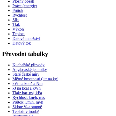
Plošný obsah
Práce (energie)
Průtok
Rychlost
Síla
Tlak
Výkon
Teplota
Datové množství
Datový tok
Převodní tabulky
Kuchařské převody
Anglosaské jednotky
Staré české míry
Měrné hmotnosti (litr na kg)
kW na koně a Nm
kJ na kcal a kWh
Tlak: bar, psi, kPa
Rychlost: km/h, m/s
Průtok: l/min, m³/h
Sklon: % a stupně
Teplota v troubě