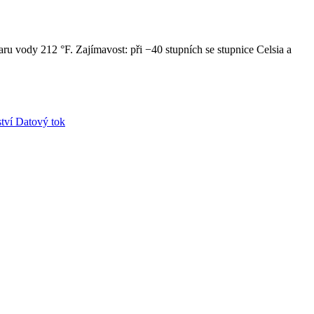
ru vody 212 °F. Zajímavost: při −40 stupních se stupnice Celsia a
tví
Datový tok