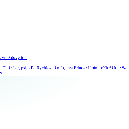
tví
Datový tok
h
Tlak: bar, psi, kPa
Rychlost: km/h, m/s
Průtok: l/min, m³/h
Sklon: %
ty