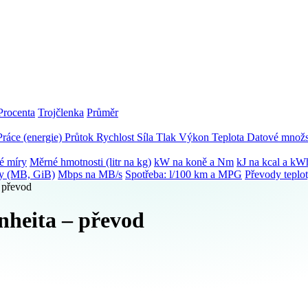
Procenta
Trojčlenka
Průměr
Práce (energie)
Průtok
Rychlost
Síla
Tlak
Výkon
Teplota
Datové množs
é míry
Měrné hmotnosti (litr na kg)
kW na koně a Nm
kJ na kcal a kW
ky (MB, GiB)
Mbps na MB/s
Spotřeba: l/100 km a MPG
Převody teplo
– převod
nheita – převod