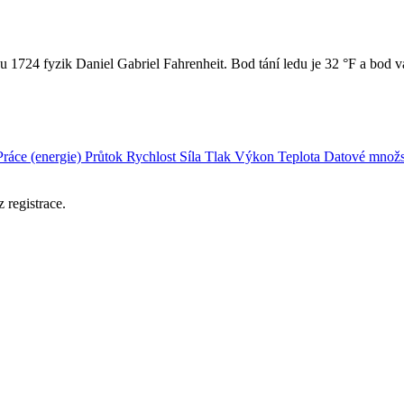
1724 fyzik Daniel Gabriel Fahrenheit. Bod tání ledu je 32 °F a bod va
Práce (energie)
Průtok
Rychlost
Síla
Tlak
Výkon
Teplota
Datové množs
 registrace.