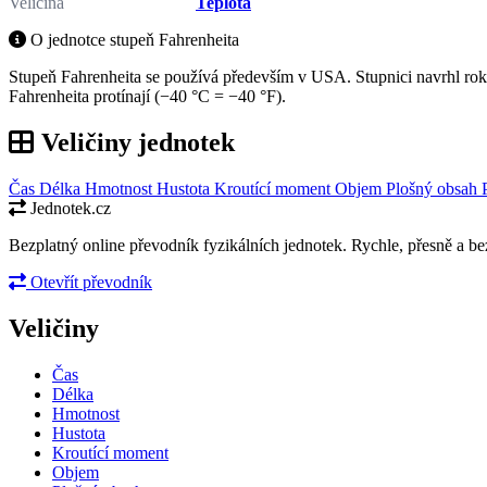
Veličina
Teplota
O jednotce stupeň Fahrenheita
Stupeň Fahrenheita se používá především v USA. Stupnici navrhl roku 
Fahrenheita protínají (−40 °C = −40 °F).
Veličiny jednotek
Čas
Délka
Hmotnost
Hustota
Kroutící moment
Objem
Plošný obsah
Jednotek.cz
Bezplatný online převodník fyzikálních jednotek. Rychle, přesně a bez
Otevřít převodník
Veličiny
Čas
Délka
Hmotnost
Hustota
Kroutící moment
Objem