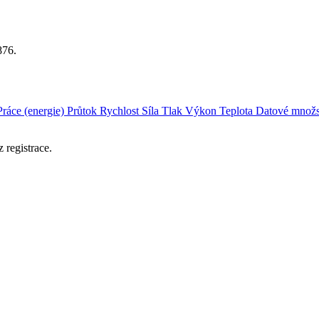
876.
Práce (energie)
Průtok
Rychlost
Síla
Tlak
Výkon
Teplota
Datové množs
 registrace.