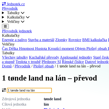
Jednotek.cz
Převodník
Tabulky
Kalkulačky
Veličiny
Převodník jednotek
Kalkulačky
Energie a palivo
Stavba a materiál
Zlomky
Rovnice
BMI kalkulačka
Veličiny
Čas
Délka
Hmotnost
Hustota
Kroutící moment
Objem
Plošný obsah
Tabulky
Všechny tabulky
Kuchařské převody
Anglosaské jednotky
Staré česk
a stupně
Teplota v troubě
Předpony SI
Římské číslice
Datové jednot
Domů
/
Převodník
/
Plošný obsah
/
1 tønde land na lán – převod
1 tønde land na lán – převod
Co chcete převést?
Zdrojová jednotka
tønde land
Cílová jednotka
lán