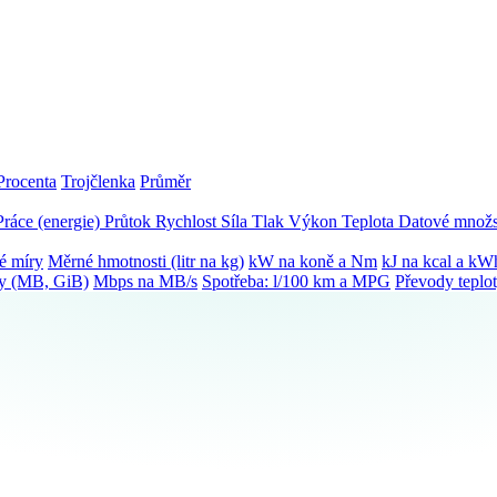
Procenta
Trojčlenka
Průměr
Práce (energie)
Průtok
Rychlost
Síla
Tlak
Výkon
Teplota
Datové množs
é míry
Měrné hmotnosti (litr na kg)
kW na koně a Nm
kJ na kcal a kW
ky (MB, GiB)
Mbps na MB/s
Spotřeba: l/100 km a MPG
Převody teplo