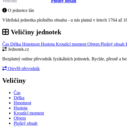
Veličina
Plošný obsah
O jednotce lán
Vídeňská jednotka plošného obsahu - u nás platná v letech 1764 až 1
Veličiny jednotek
Čas
Délka
Hmotnost
Hustota
Kroutící moment
Objem
Plošný obsah
Jednotek.cz
Bezplatný online převodník fyzikálních jednotek. Rychle, přesně a bez
Otevřít převodník
Veličiny
Čas
Délka
Hmotnost
Hustota
Kroutící moment
Objem
Plošný obsah