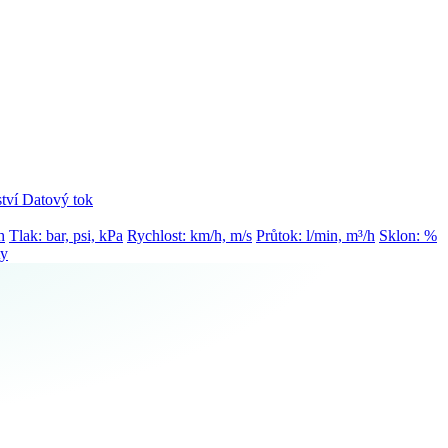
tví
Datový tok
h
Tlak: bar, psi, kPa
Rychlost: km/h, m/s
Průtok: l/min, m³/h
Sklon: %
ty