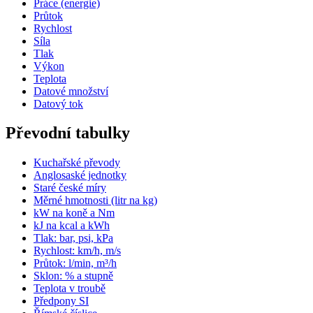
Práce (energie)
Průtok
Rychlost
Síla
Tlak
Výkon
Teplota
Datové množství
Datový tok
Převodní tabulky
Kuchařské převody
Anglosaské jednotky
Staré české míry
Měrné hmotnosti (litr na kg)
kW na koně a Nm
kJ na kcal a kWh
Tlak: bar, psi, kPa
Rychlost: km/h, m/s
Průtok: l/min, m³/h
Sklon: % a stupně
Teplota v troubě
Předpony SI