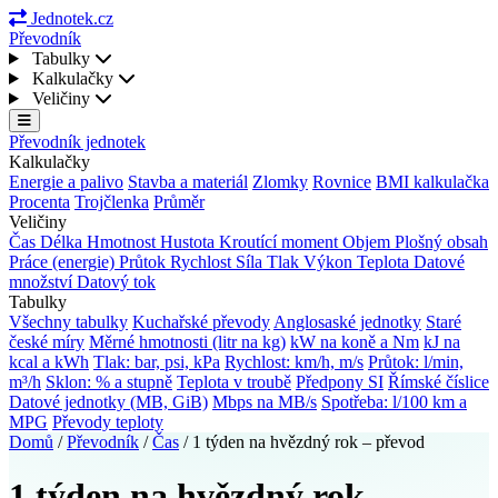
Jednotek.cz
Převodník
Tabulky
Kalkulačky
Veličiny
Převodník jednotek
Kalkulačky
Energie a palivo
Stavba a materiál
Zlomky
Rovnice
BMI kalkulačka
Procenta
Trojčlenka
Průměr
Veličiny
Čas
Délka
Hmotnost
Hustota
Kroutící moment
Objem
Plošný obsah
Práce (energie)
Průtok
Rychlost
Síla
Tlak
Výkon
Teplota
Datové
množství
Datový tok
Tabulky
Všechny tabulky
Kuchařské převody
Anglosaské jednotky
Staré
české míry
Měrné hmotnosti (litr na kg)
kW na koně a Nm
kJ na
kcal a kWh
Tlak: bar, psi, kPa
Rychlost: km/h, m/s
Průtok: l/min,
m³/h
Sklon: % a stupně
Teplota v troubě
Předpony SI
Římské číslice
Datové jednotky (MB, GiB)
Mbps na MB/s
Spotřeba: l/100 km a
MPG
Převody teploty
Domů
/
Převodník
/
Čas
/
1 týden na hvězdný rok – převod
1 týden na hvězdný rok –