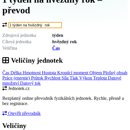
převod
Co chcete převést?
Zdrojová jednotka
týden
Cílová jednotka
hvězdný rok
Veličina
Čas
Veličiny jednotek
Čas
Délka
Hmotnost
Hustota
Kroutící moment
Objem
Plošný obsah
Práce (energie)
Průtok
Rychlost
Síla
Tlak
Výkon
Teplota
Datové
množství
Datový tok
Jednotek.cz
Bezplatný online převodník fyzikálních jednotek. Rychle, přesně a
bez registrace.
Otevřít převodník
Veličiny