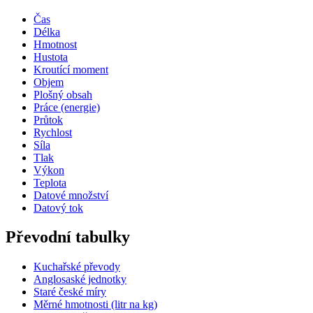
Čas
Délka
Hmotnost
Hustota
Kroutící moment
Objem
Plošný obsah
Práce (energie)
Průtok
Rychlost
Síla
Tlak
Výkon
Teplota
Datové množství
Datový tok
Převodní tabulky
Kuchařské převody
Anglosaské jednotky
Staré české míry
Měrné hmotnosti (litr na kg)