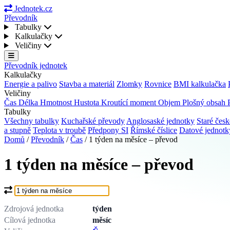
Jednotek.cz
Převodník
Tabulky
Kalkulačky
Veličiny
Převodník jednotek
Kalkulačky
Energie a palivo
Stavba a materiál
Zlomky
Rovnice
BMI kalkulačka
Veličiny
Čas
Délka
Hmotnost
Hustota
Kroutící moment
Objem
Plošný obsah
Tabulky
Všechny tabulky
Kuchařské převody
Anglosaské jednotky
Staré česk
a stupně
Teplota v troubě
Předpony SI
Římské číslice
Datové jednot
Domů
/
Převodník
/
Čas
/
1 týden na měsíce – převod
1 týden na měsíce – převod
Co chcete převést?
Zdrojová jednotka
týden
Cílová jednotka
měsíc