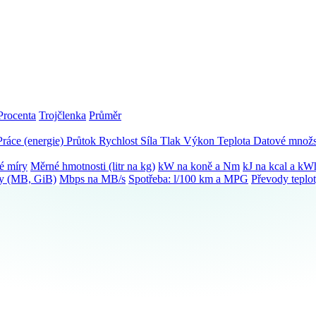
Procenta
Trojčlenka
Průměr
Práce (energie)
Průtok
Rychlost
Síla
Tlak
Výkon
Teplota
Datové množs
é míry
Měrné hmotnosti (litr na kg)
kW na koně a Nm
kJ na kcal a kW
ky (MB, GiB)
Mbps na MB/s
Spotřeba: l/100 km a MPG
Převody teplo