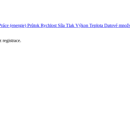
Práce (energie)
Průtok
Rychlost
Síla
Tlak
Výkon
Teplota
Datové množs
 registrace.