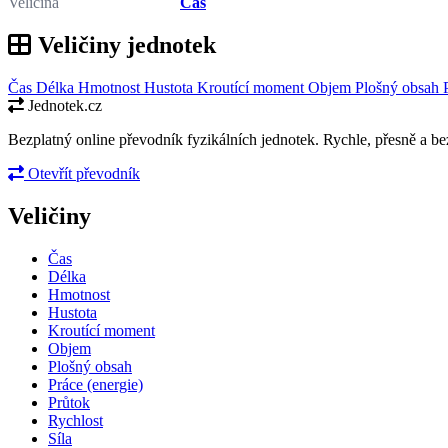
Veličina
Čas
Veličiny jednotek
Čas
Délka
Hmotnost
Hustota
Kroutící moment
Objem
Plošný obsah
Jednotek.cz
Bezplatný online převodník fyzikálních jednotek. Rychle, přesně a bez
Otevřít převodník
Veličiny
Čas
Délka
Hmotnost
Hustota
Kroutící moment
Objem
Plošný obsah
Práce (energie)
Průtok
Rychlost
Síla