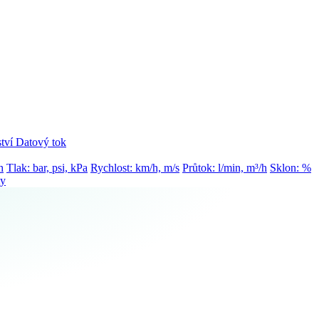
tví
Datový tok
h
Tlak: bar, psi, kPa
Rychlost: km/h, m/s
Průtok: l/min, m³/h
Sklon: %
ty