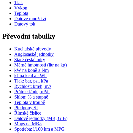
Tlak
Výkon
Teplota
Datové množství
Datový tok
Převodní tabulky
Kuchařské převody
Anglosaské jednotky
Staré české míry
Měrné hmotnosti (litr na kg)
kW na koně a Nm
kJ na kcal a kWh
Tlak: bar, psi, kPa
Rychlost: km/h, m/s
Průtok: l/min, m³/h
Sklon: % a stupně
Teplota v troubě
Předpony SI
Římské číslice
Datové jednotky (MB, GiB)
Mbps na MB/s
Spotřeba: l/100 km a MPG