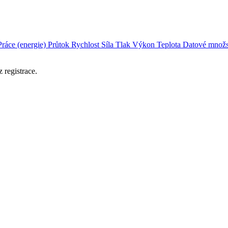
Práce (energie)
Průtok
Rychlost
Síla
Tlak
Výkon
Teplota
Datové množs
 registrace.