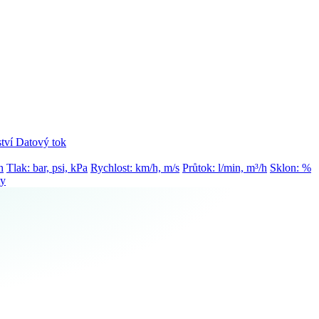
tví
Datový tok
h
Tlak: bar, psi, kPa
Rychlost: km/h, m/s
Průtok: l/min, m³/h
Sklon: %
ty