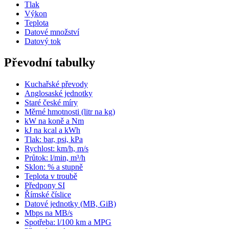
Tlak
Výkon
Teplota
Datové množství
Datový tok
Převodní tabulky
Kuchařské převody
Anglosaské jednotky
Staré české míry
Měrné hmotnosti (litr na kg)
kW na koně a Nm
kJ na kcal a kWh
Tlak: bar, psi, kPa
Rychlost: km/h, m/s
Průtok: l/min, m³/h
Sklon: % a stupně
Teplota v troubě
Předpony SI
Římské číslice
Datové jednotky (MB, GiB)
Mbps na MB/s
Spotřeba: l/100 km a MPG