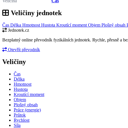
Veličina
Čas
Veličiny jednotek
Čas
Délka
Hmotnost
Hustota
Kroutící moment
Objem
Plošný obsah
Jednotek.cz
Bezplatný online převodník fyzikálních jednotek. Rychle, přesně a bez
Otevřít převodník
Veličiny
Čas
Délka
Hmotnost
Hustota
Kroutící moment
Objem
Plošný obsah
Práce (energie)
Průtok
Rychlost
Síla