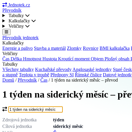
Jednotek.cz
Převodník
Tabulky
Kalkulačky
Veličiny
Převodník jednotek
Kalkulačky
Energie a palivo
Stavba a materiál
Zlomky
Rovnice
BMI kalkulačka
Veličiny
Čas
Délka
Hmotnost
Hustota
Kroutící moment
Objem
Plošný obsah
Tabulky
Všechny tabulky
Kuchařské převody
Anglosaské jednotky
Staré česk
a stupně
Teplota v troubě
Předpony SI
Římské číslice
Datové jednot
Domů
/
Převodník
/
Čas
/
1 týden na siderický měsíc – převod
1 týden na siderický měsíc – př
Co chcete převést?
Zdrojová jednotka
týden
Cílová jednotka
siderický měsíc