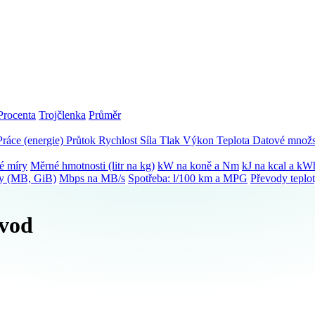
Procenta
Trojčlenka
Průměr
Práce (energie)
Průtok
Rychlost
Síla
Tlak
Výkon
Teplota
Datové množs
é míry
Měrné hmotnosti (litr na kg)
kW na koně a Nm
kJ na kcal a kW
ky (MB, GiB)
Mbps na MB/s
Spotřeba: l/100 km a MPG
Převody teplo
evod