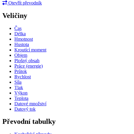
Otevřít převodník
Veličiny
Čas
Délka
Hmotnost
Hustota
Kroutící moment
Objem
Plošný obsah
Práce (energie)
Průtok
Rychlost
Síla
Tlak
Výkon
Teplota
Datové množství
Datový tok
Převodní tabulky