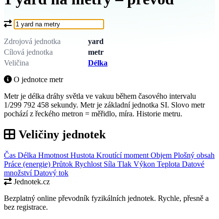
Co chcete převést?
Zdrojová jednotka
yard
Cílová jednotka
metr
Veličina
Délka
O jednotce metr
Metr je délka dráhy světla ve vakuu během časového intervalu
1/299 792 458 sekundy. Metr je základní jednotka SI. Slovo metr
pochází z řeckého metron = měřidlo, míra. Historie metru.
Veličiny jednotek
Čas
Délka
Hmotnost
Hustota
Kroutící moment
Objem
Plošný obsah
Práce (energie)
Průtok
Rychlost
Síla
Tlak
Výkon
Teplota
Datové
množství
Datový tok
Jednotek.cz
Bezplatný online převodník fyzikálních jednotek. Rychle, přesně a
bez registrace.