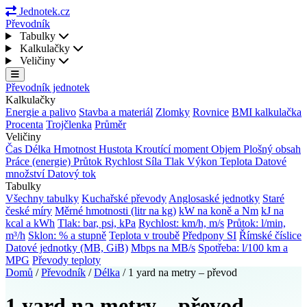
Jednotek.cz
Převodník
Tabulky
Kalkulačky
Veličiny
Převodník jednotek
Kalkulačky
Energie a palivo
Stavba a materiál
Zlomky
Rovnice
BMI kalkulačka
Procenta
Trojčlenka
Průměr
Veličiny
Čas
Délka
Hmotnost
Hustota
Kroutící moment
Objem
Plošný obsah
Práce (energie)
Průtok
Rychlost
Síla
Tlak
Výkon
Teplota
Datové
množství
Datový tok
Tabulky
Všechny tabulky
Kuchařské převody
Anglosaské jednotky
Staré
české míry
Měrné hmotnosti (litr na kg)
kW na koně a Nm
kJ na
kcal a kWh
Tlak: bar, psi, kPa
Rychlost: km/h, m/s
Průtok: l/min,
m³/h
Sklon: % a stupně
Teplota v troubě
Předpony SI
Římské číslice
Datové jednotky (MB, GiB)
Mbps na MB/s
Spotřeba: l/100 km a
MPG
Převody teploty
Domů
/
Převodník
/
Délka
/
1 yard na metry – převod
1 yard na metry – převod