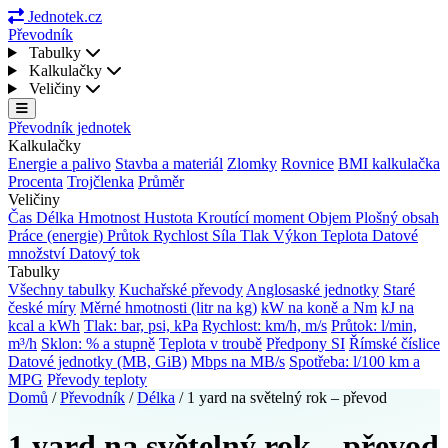
Jednotek.cz
Převodník
Tabulky
Kalkulačky
Veličiny
Převodník jednotek
Kalkulačky
Energie a palivo
Stavba a materiál
Zlomky
Rovnice
BMI kalkulačka
Procenta
Trojčlenka
Průměr
Veličiny
Čas
Délka
Hmotnost
Hustota
Kroutící moment
Objem
Plošný obsah
Práce (energie)
Průtok
Rychlost
Síla
Tlak
Výkon
Teplota
Datové
množství
Datový tok
Tabulky
Všechny tabulky
Kuchařské převody
Anglosaské jednotky
Staré
české míry
Měrné hmotnosti (litr na kg)
kW na koně a Nm
kJ na
kcal a kWh
Tlak: bar, psi, kPa
Rychlost: km/h, m/s
Průtok: l/min,
m³/h
Sklon: % a stupně
Teplota v troubě
Předpony SI
Římské číslice
Datové jednotky (MB, GiB)
Mbps na MB/s
Spotřeba: l/100 km a
MPG
Převody teploty
Domů
/
Převodník
/
Délka
/
1 yard na světelný rok – převod
1 yard na světelný rok – převod