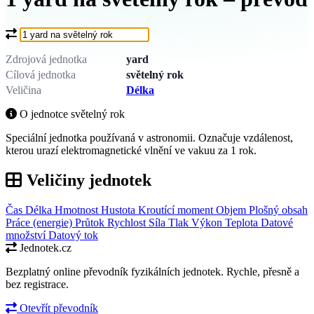
Co chcete převést?
Zdrojová jednotka
yard
Cílová jednotka
světelný rok
Veličina
Délka
O jednotce světelný rok
Speciální jednotka používaná v astronomii. Označuje vzdálenost,
kterou urazí elektromagnetické vlnění ve vakuu za 1 rok.
Veličiny jednotek
Čas
Délka
Hmotnost
Hustota
Kroutící moment
Objem
Plošný obsah
Práce (energie)
Průtok
Rychlost
Síla
Tlak
Výkon
Teplota
Datové
množství
Datový tok
Jednotek.cz
Bezplatný online převodník fyzikálních jednotek. Rychle, přesně a
bez registrace.
Otevřít převodník