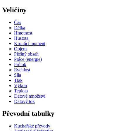
Veličiny
Čas
Délka
Hmotnost
Hustota
Kroutící moment
Objem
Plošný obsah
Práce (energie)
Průtok
Rychlost
Síla
Tlak
Výkon
Teplota
Datové množství
Datový tok
Převodní tabulky
Kuchařské převody