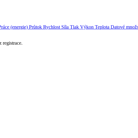
Práce (energie)
Průtok
Rychlost
Síla
Tlak
Výkon
Teplota
Datové množs
 registrace.