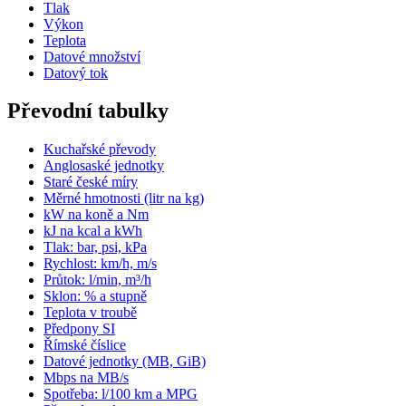
Tlak
Výkon
Teplota
Datové množství
Datový tok
Převodní tabulky
Kuchařské převody
Anglosaské jednotky
Staré české míry
Měrné hmotnosti (litr na kg)
kW na koně a Nm
kJ na kcal a kWh
Tlak: bar, psi, kPa
Rychlost: km/h, m/s
Průtok: l/min, m³/h
Sklon: % a stupně
Teplota v troubě
Předpony SI
Římské číslice
Datové jednotky (MB, GiB)
Mbps na MB/s
Spotřeba: l/100 km a MPG