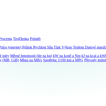
Procenta
Trojčlenka
Průměr
Práce (energie)
Průtok
Rychlost
Síla
Tlak
Výkon
Teplota
Datové množs
é míry
Měrné hmotnosti (litr na kg)
kW na koně a Nm
kJ na kcal a kW
ky (MB, GiB)
Mbps na MB/s
Spotřeba: l/100 km a MPG
Převody teplo