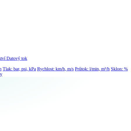
tví
Datový tok
h
Tlak: bar, psi, kPa
Rychlost: km/h, m/s
Průtok: l/min, m³/h
Sklon: %
ty