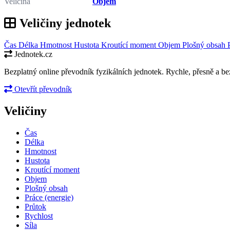
Veličina
Objem
Veličiny jednotek
Čas
Délka
Hmotnost
Hustota
Kroutící moment
Objem
Plošný obsah
Jednotek.cz
Bezplatný online převodník fyzikálních jednotek. Rychle, přesně a bez
Otevřít převodník
Veličiny
Čas
Délka
Hmotnost
Hustota
Kroutící moment
Objem
Plošný obsah
Práce (energie)
Průtok
Rychlost
Síla