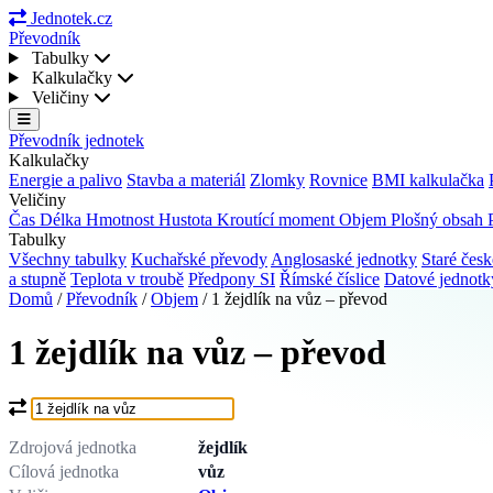
Jednotek.cz
Převodník
Tabulky
Kalkulačky
Veličiny
Převodník jednotek
Kalkulačky
Energie a palivo
Stavba a materiál
Zlomky
Rovnice
BMI kalkulačka
Veličiny
Čas
Délka
Hmotnost
Hustota
Kroutící moment
Objem
Plošný obsah
Tabulky
Všechny tabulky
Kuchařské převody
Anglosaské jednotky
Staré česk
a stupně
Teplota v troubě
Předpony SI
Římské číslice
Datové jednot
Domů
/
Převodník
/
Objem
/
1 žejdlík na vůz – převod
1 žejdlík na vůz – převod
Co chcete převést?
Zdrojová jednotka
žejdlík
Cílová jednotka
vůz